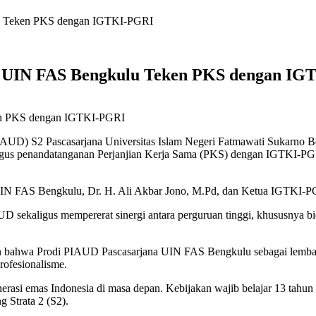
lu Teken PKS dengan IGTKI-PGRI
i, UIN FAS Bengkulu Teken PKS dengan I
ken PKS dengan IGTKI-PGRI
AUD) S2 Pascasarjana Universitas Islam Negeri Fatmawati Sukarno Ben
s penandatanganan Perjanjian Kerja Sama (PKS) dengan IGTKI-PGRI
UIN FAS Bengkulu, Dr. H. Ali Akbar Jono, M.Pd, dan Ketua IGTKI-PG
D sekaligus mempererat sinergi antara perguruan tinggi, khususnya b
an bahwa Prodi PIAUD Pascasarjana UIN FAS Bengkulu sebagai lembaga
rofesionalisme.
erasi emas Indonesia di masa depan. Kebijakan wajib belajar 13 tahu
g Strata 2 (S2).