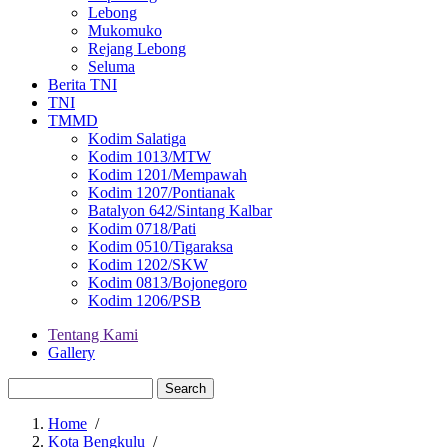
Lebong
Mukomuko
Rejang Lebong
Seluma
Berita TNI
TNI
TMMD
Kodim Salatiga
Kodim 1013/MTW
Kodim 1201/Mempawah
Kodim 1207/Pontianak
Batalyon 642/Sintang Kalbar
Kodim 0718/Pati
Kodim 0510/Tigaraksa
Kodim 1202/SKW
Kodim 0813/Bojonegoro
Kodim 1206/PSB
Tentang Kami
Gallery
Menu
second
Search
Home
/
Kota Bengkulu
/
Breadcrumb