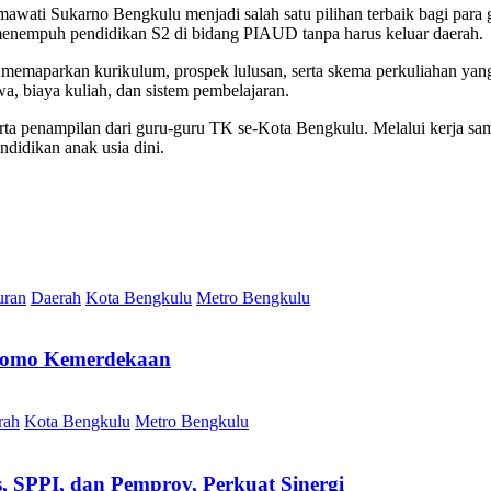
ti Sukarno Bengkulu menjadi salah satu pilihan terbaik bagi para g
enempuh pendidikan S2 di bidang PIAUD tanpa harus keluar daerah.
m memaparkan kurikulum, prospek lulusan, serta skema perkuliahan yang
wa, biaya kuliah, dan sistem pembelajaran.
rta penampilan dari guru-guru TK se-Kota Bengkulu. Melalui kerja sama
ndidikan anak usia dini.
uran
Daerah
Kota Bengkulu
Metro Bengkulu
 Promo Kemerdekaan
rah
Kota Bengkulu
Metro Bengkulu
SPPI, dan Pemprov, Perkuat Sinergi