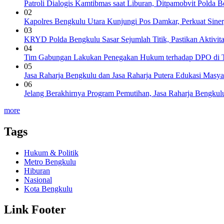
Patroli Dialogis Kamtibmas saat Liburan, Ditpamobvit Polda 
02
Kapolres Bengkulu Utara Kunjungi Pos Damkar, Perkuat Siner
03
KRYD Polda Bengkulu Sasar Sejumlah Titik, Pastikan Aktivi
04
Tim Gabungan Lakukan Penegakan Hukum terhadap DPO di 
05
Jasa Raharja Bengkulu dan Jasa Raharja Putera Edukasi Masy
06
Jelang Berakhirnya Program Pemutihan, Jasa Raharja Bengkul
more
Tags
Hukum & Politik
Metro Bengkulu
Hiburan
Nasional
Kota Bengkulu
Link Footer