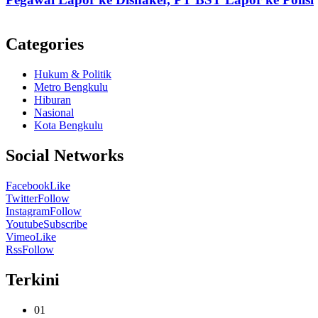
Categories
Hukum & Politik
Metro Bengkulu
Hiburan
Nasional
Kota Bengkulu
Social Networks
Facebook
Like
Twitter
Follow
Instagram
Follow
Youtube
Subscribe
Vimeo
Like
Rss
Follow
Terkini
01