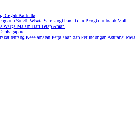
gi Cegah Karhutla
Bengkulu Subdit Wisata Sambangi Pantai dan Bengkulu Indah Mall
tas Warga Malam Hari Tetap Aman
Tembagapura
arakat tentang Keselamatan Perjalanan dan Perlindungan Asuransi Me