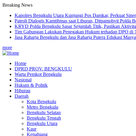
Breaking News
Kapolres Bengkulu Utara Kunjungi Pos Damkar, Perkuat Siner
Patroli Dialogis Kamtibmas saat Liburan, Ditpamobvit Polda 
KRYD Polda Bengkulu Sasar Sejumlah Titik, Pastikan Aktivi
Tim Gabungan Lakukan Penegakan Hukum terhadap DPO di 
Jasa Raharja Bengkulu dan Jasa Raharja Putera Edukasi Masy
more
Home
DPRD PROV. BENGKULU
Main
Warta Pemkot Bengkulu
navigation
Nasional
Hukum & Politik
Hiburan
Daerah
Kota Bengkulu
Metro Bengkulu
Bengkulu Selatan
Bengkulu Tengah
Bengkulu Utara
Kaur
Kepahiang