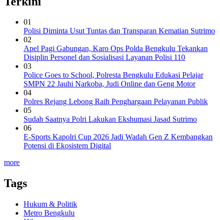
Terkini
01
Polisi Diminta Usut Tuntas dan Transparan Kematian Sutrimo
02
Apel Pagi Gabungan, Karo Ops Polda Bengkulu Tekankan
Disiplin Personel dan Sosialisasi Layanan Polisi 110
03
Police Goes to School, Polresta Bengkulu Edukasi Pelajar
SMPN 22 Jauhi Narkoba, Judi Online dan Geng Motor
04
Polres Rejang Lebong Raih Penghargaan Pelayanan Publik
05
Sudah Saatnya Polri Lakukan Ekshumasi Jasad Sutrimo
06
E-Sports Kapolri Cup 2026 Jadi Wadah Gen Z Kembangkan
Potensi di Ekosistem Digital
more
Tags
Hukum & Politik
Metro Bengkulu