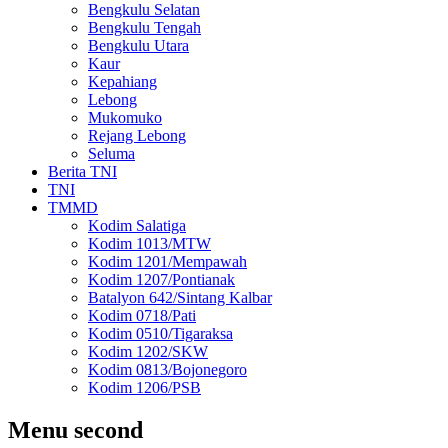
Bengkulu Selatan
Bengkulu Tengah
Bengkulu Utara
Kaur
Kepahiang
Lebong
Mukomuko
Rejang Lebong
Seluma
Berita TNI
TNI
TMMD
Kodim Salatiga
Kodim 1013/MTW
Kodim 1201/Mempawah
Kodim 1207/Pontianak
Batalyon 642/Sintang Kalbar
Kodim 0718/Pati
Kodim 0510/Tigaraksa
Kodim 1202/SKW
Kodim 0813/Bojonegoro
Kodim 1206/PSB
Menu second