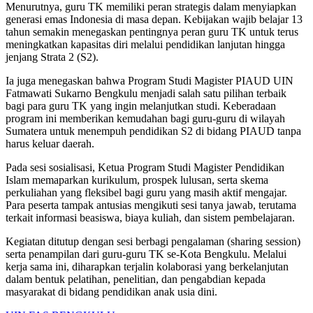
Menurutnya, guru TK memiliki peran strategis dalam menyiapkan
generasi emas Indonesia di masa depan. Kebijakan wajib belajar 13
tahun semakin menegaskan pentingnya peran guru TK untuk terus
meningkatkan kapasitas diri melalui pendidikan lanjutan hingga
jenjang Strata 2 (S2).
Ia juga menegaskan bahwa Program Studi Magister PIAUD UIN
Fatmawati Sukarno Bengkulu menjadi salah satu pilihan terbaik
bagi para guru TK yang ingin melanjutkan studi. Keberadaan
program ini memberikan kemudahan bagi guru-guru di wilayah
Sumatera untuk menempuh pendidikan S2 di bidang PIAUD tanpa
harus keluar daerah.
Pada sesi sosialisasi, Ketua Program Studi Magister Pendidikan
Islam memaparkan kurikulum, prospek lulusan, serta skema
perkuliahan yang fleksibel bagi guru yang masih aktif mengajar.
Para peserta tampak antusias mengikuti sesi tanya jawab, terutama
terkait informasi beasiswa, biaya kuliah, dan sistem pembelajaran.
Kegiatan ditutup dengan sesi berbagi pengalaman (sharing session)
serta penampilan dari guru-guru TK se-Kota Bengkulu. Melalui
kerja sama ini, diharapkan terjalin kolaborasi yang berkelanjutan
dalam bentuk pelatihan, penelitian, dan pengabdian kepada
masyarakat di bidang pendidikan anak usia dini.