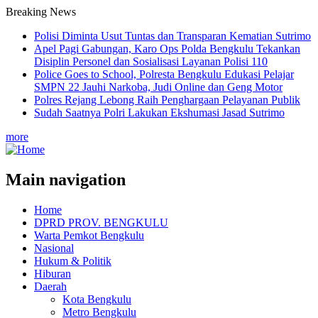
Breaking News
Polisi Diminta Usut Tuntas dan Transparan Kematian Sutrimo
Apel Pagi Gabungan, Karo Ops Polda Bengkulu Tekankan
Disiplin Personel dan Sosialisasi Layanan Polisi 110
Police Goes to School, Polresta Bengkulu Edukasi Pelajar
SMPN 22 Jauhi Narkoba, Judi Online dan Geng Motor
Polres Rejang Lebong Raih Penghargaan Pelayanan Publik
Sudah Saatnya Polri Lakukan Ekshumasi Jasad Sutrimo
more
Main navigation
Home
DPRD PROV. BENGKULU
Warta Pemkot Bengkulu
Nasional
Hukum & Politik
Hiburan
Daerah
Kota Bengkulu
Metro Bengkulu