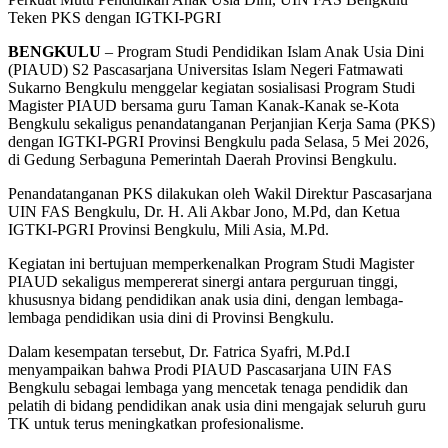
Teken PKS dengan IGTKI-PGRI
BENGKULU
– Program Studi Pendidikan Islam Anak Usia Dini
(PIAUD) S2 Pascasarjana Universitas Islam Negeri Fatmawati
Sukarno Bengkulu menggelar kegiatan sosialisasi Program Studi
Magister PIAUD bersama guru Taman Kanak-Kanak se-Kota
Bengkulu sekaligus penandatanganan Perjanjian Kerja Sama (PKS)
dengan IGTKI-PGRI Provinsi Bengkulu pada Selasa, 5 Mei 2026,
di Gedung Serbaguna Pemerintah Daerah Provinsi Bengkulu.
Penandatanganan PKS dilakukan oleh Wakil Direktur Pascasarjana
UIN FAS Bengkulu, Dr. H. Ali Akbar Jono, M.Pd, dan Ketua
IGTKI-PGRI Provinsi Bengkulu, Mili Asia, M.Pd.
Kegiatan ini bertujuan memperkenalkan Program Studi Magister
PIAUD sekaligus mempererat sinergi antara perguruan tinggi,
khususnya bidang pendidikan anak usia dini, dengan lembaga-
lembaga pendidikan usia dini di Provinsi Bengkulu.
Dalam kesempatan tersebut, Dr. Fatrica Syafri, M.Pd.I
menyampaikan bahwa Prodi PIAUD Pascasarjana UIN FAS
Bengkulu sebagai lembaga yang mencetak tenaga pendidik dan
pelatih di bidang pendidikan anak usia dini mengajak seluruh guru
TK untuk terus meningkatkan profesionalisme.