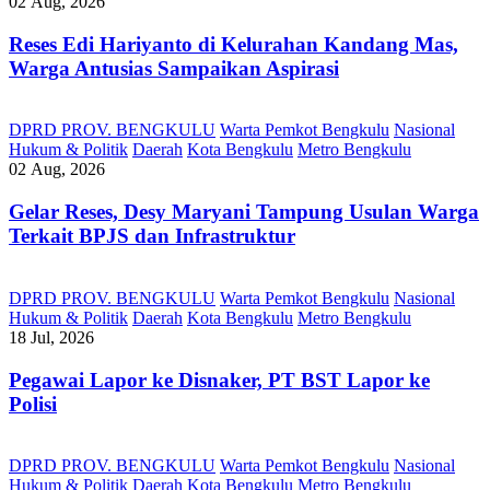
02 Aug, 2026
Reses Edi Hariyanto di Kelurahan Kandang Mas,
Warga Antusias Sampaikan Aspirasi
DPRD PROV. BENGKULU
Warta Pemkot Bengkulu
Nasional
Hukum & Politik
Daerah
Kota Bengkulu
Metro Bengkulu
02 Aug, 2026
Gelar Reses, Desy Maryani Tampung Usulan Warga
Terkait BPJS dan Infrastruktur
DPRD PROV. BENGKULU
Warta Pemkot Bengkulu
Nasional
Hukum & Politik
Daerah
Kota Bengkulu
Metro Bengkulu
18 Jul, 2026
Pegawai Lapor ke Disnaker, PT BST Lapor ke
Polisi
DPRD PROV. BENGKULU
Warta Pemkot Bengkulu
Nasional
Hukum & Politik
Daerah
Kota Bengkulu
Metro Bengkulu