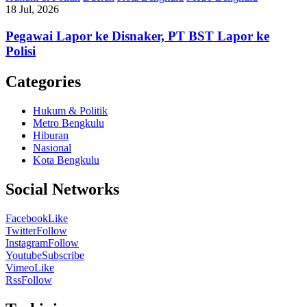
18 Jul, 2026
Pegawai Lapor ke Disnaker, PT BST Lapor ke
Polisi
Categories
Hukum & Politik
Metro Bengkulu
Hiburan
Nasional
Kota Bengkulu
Social Networks
Facebook
Like
Twitter
Follow
Instagram
Follow
Youtube
Subscribe
Vimeo
Like
Rss
Follow