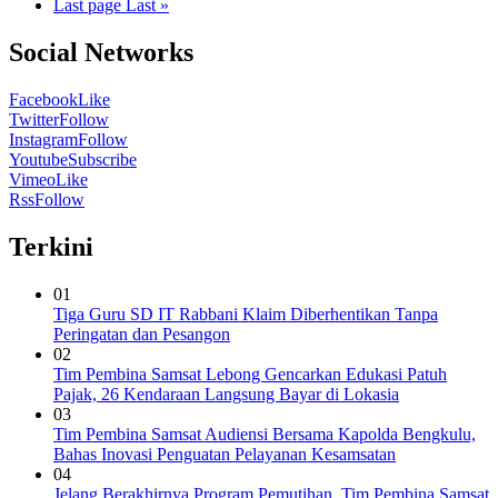
Last page
Last »
Social Networks
Facebook
Like
Twitter
Follow
Instagram
Follow
Youtube
Subscribe
Vimeo
Like
Rss
Follow
Terkini
01
Tiga Guru SD IT Rabbani Klaim Diberhentikan Tanpa
Peringatan dan Pesangon
02
Tim Pembina Samsat Lebong Gencarkan Edukasi Patuh
Pajak, 26 Kendaraan Langsung Bayar di Lokasia
03
Tim Pembina Samsat Audiensi Bersama Kapolda Bengkulu,
Bahas Inovasi Penguatan Pelayanan Kesamsatan
04
Jelang Berakhirnya Program Pemutihan, Tim Pembina Samsat