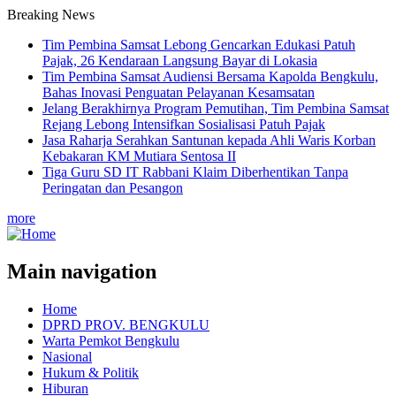
Breaking News
Tim Pembina Samsat Lebong Gencarkan Edukasi Patuh
Pajak, 26 Kendaraan Langsung Bayar di Lokasia
Tim Pembina Samsat Audiensi Bersama Kapolda Bengkulu,
Bahas Inovasi Penguatan Pelayanan Kesamsatan
Jelang Berakhirnya Program Pemutihan, Tim Pembina Samsat
Rejang Lebong Intensifkan Sosialisasi Patuh Pajak
Jasa Raharja Serahkan Santunan kepada Ahli Waris Korban
Kebakaran KM Mutiara Sentosa II
Tiga Guru SD IT Rabbani Klaim Diberhentikan Tanpa
Peringatan dan Pesangon
more
Main navigation
Home
DPRD PROV. BENGKULU
Warta Pemkot Bengkulu
Nasional
Hukum & Politik
Hiburan