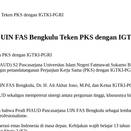
lu Teken PKS dengan IGTKI-PGRI
i, UIN FAS Bengkulu Teken PKS dengan I
ken PKS dengan IGTKI-PGRI
AUD) S2 Pascasarjana Universitas Islam Negeri Fatmawati Sukarno Ben
s penandatanganan Perjanjian Kerja Sama (PKS) dengan IGTKI-PGRI
UIN FAS Bengkulu, Dr. H. Ali Akbar Jono, M.Pd, dan Ketua IGTKI-PG
D sekaligus mempererat sinergi antara perguruan tinggi, khususnya b
an bahwa Prodi PIAUD Pascasarjana UIN FAS Bengkulu sebagai lembaga
rofesionalisme.
erasi emas Indonesia di masa depan. Kebijakan wajib belajar 13 tahu
g Strata 2 (S2).