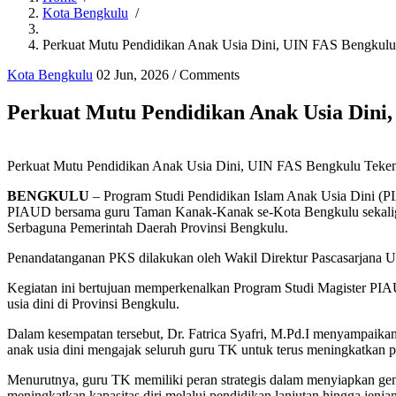
Kota Bengkulu
/
Breadcrumb
Perkuat Mutu Pendidikan Anak Usia Dini, UIN FAS Bengku
Kota Bengkulu
02 Jun, 2026
/
Comments
Perkuat Mutu Pendidikan Anak Usia Din
Perkuat Mutu Pendidikan Anak Usia Dini, UIN FAS Bengkulu Te
BENGKULU
– Program Studi Pendidikan Islam Anak Usia Dini (PI
PIAUD bersama guru Taman Kanak-Kanak se-Kota Bengkulu sekaligu
Serbaguna Pemerintah Daerah Provinsi Bengkulu.
Penandatanganan PKS dilakukan oleh Wakil Direktur Pascasarjana 
Kegiatan ini bertujuan memperkenalkan Program Studi Magister PIAU
usia dini di Provinsi Bengkulu.
Dalam kesempatan tersebut, Dr. Fatrica Syafri, M.Pd.I menyampaik
anak usia dini mengajak seluruh guru TK untuk terus meningkatkan p
Menurutnya, guru TK memiliki peran strategis dalam menyiapkan gen
meningkatkan kapasitas diri melalui pendidikan lanjutan hingga jenjan