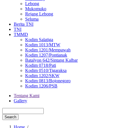
Lebong
Mukomuko
Rejang Lebong
Seluma
Berita TNI
TNI
TMMD
Kodim Salatiga
Kodim 1013/MTW
Kodim 1201/Mempawah
Kodim 1207/Pontianak
Batalyon 642/Sintang Kalbar
Kodim 0718/Pati
Kodim 0510/Tigaraksa
Kodim 1202/SKW
Kodim 0813/Bojonegoro
Kodim 1206/PSB
Tentang Kami
Gallery
Menu
second
Search
Home
/