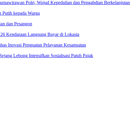
urnawirawan Polri, Wujud Kepedulian dan Pengabdian Berkelanjutan
 Putih kepada Warga
tan dan Pesangon
 26 Kendaraan Langsung Bayar di Lokasia
has Inovasi Penguatan Pelayanan Kesamsatan
jang Lebong Intensifkan Sosialisasi Patuh Pajak