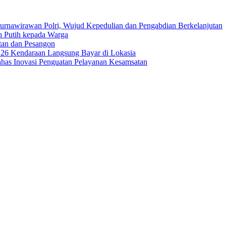
urnawirawan Polri, Wujud Kepedulian dan Pengabdian Berkelanjutan
 Putih kepada Warga
tan dan Pesangon
 26 Kendaraan Langsung Bayar di Lokasia
has Inovasi Penguatan Pelayanan Kesamsatan