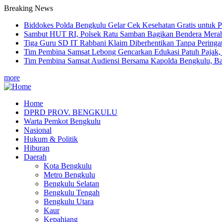
Breaking News
Biddokes Polda Bengkulu Gelar Cek Kesehatan Gratis untuk P
Sambut HUT RI, Polsek Ratu Samban Bagikan Bendera Merah
Tiga Guru SD IT Rabbani Klaim Diberhentikan Tanpa Peringa
Tim Pembina Samsat Lebong Gencarkan Edukasi Patuh Pajak,
Tim Pembina Samsat Audiensi Bersama Kapolda Bengkulu, Ba
more
Home
DPRD PROV. BENGKULU
Main
Warta Pemkot Bengkulu
navigation
Nasional
Hukum & Politik
Hiburan
Daerah
Kota Bengkulu
Metro Bengkulu
Bengkulu Selatan
Bengkulu Tengah
Bengkulu Utara
Kaur
Kepahiang