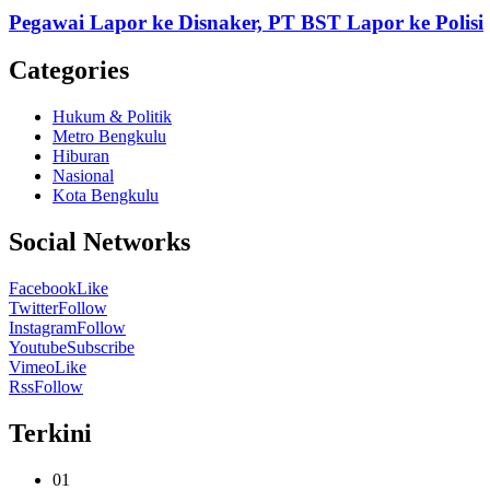
Pegawai Lapor ke Disnaker, PT BST Lapor ke Polisi
Categories
Hukum & Politik
Metro Bengkulu
Hiburan
Nasional
Kota Bengkulu
Social Networks
Facebook
Like
Twitter
Follow
Instagram
Follow
Youtube
Subscribe
Vimeo
Like
Rss
Follow
Terkini
01