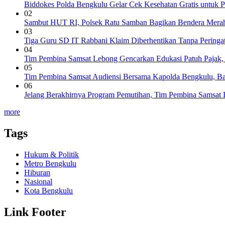
Biddokes Polda Bengkulu Gelar Cek Kesehatan Gratis untuk P
02
Sambut HUT RI, Polsek Ratu Samban Bagikan Bendera Merah
03
Tiga Guru SD IT Rabbani Klaim Diberhentikan Tanpa Peringa
04
Tim Pembina Samsat Lebong Gencarkan Edukasi Patuh Pajak,
05
Tim Pembina Samsat Audiensi Bersama Kapolda Bengkulu, Ba
06
Jelang Berakhirnya Program Pemutihan, Tim Pembina Samsat Re
more
Tags
Hukum & Politik
Metro Bengkulu
Hiburan
Nasional
Kota Bengkulu
Link Footer