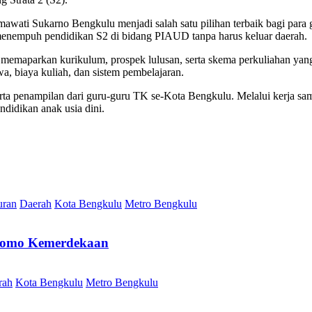
ti Sukarno Bengkulu menjadi salah satu pilihan terbaik bagi para g
enempuh pendidikan S2 di bidang PIAUD tanpa harus keluar daerah.
m memaparkan kurikulum, prospek lulusan, serta skema perkuliahan yang
wa, biaya kuliah, dan sistem pembelajaran.
rta penampilan dari guru-guru TK se-Kota Bengkulu. Melalui kerja sama
ndidikan anak usia dini.
uran
Daerah
Kota Bengkulu
Metro Bengkulu
 Promo Kemerdekaan
rah
Kota Bengkulu
Metro Bengkulu