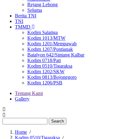
Rejang Lebong
Seluma
Berita TNI
TNI
TMMD
Kodim Salatiga
Kodim 1013/MTW
Kodim 1201/Mempawah
Kodim 1207/Pontianak
Batalyon 642/Sintang Kalbar
Kodim 0718/Pati
Kodim 0510/Tigaraksa
Kodim 1202/SKW
Kodim 0813/Bojonegoro
Kodim 1206/PSB
Tentang Kami
Gallery
Menu
second
Search
Home
/
Kodim 0510/Tigaraksa
/