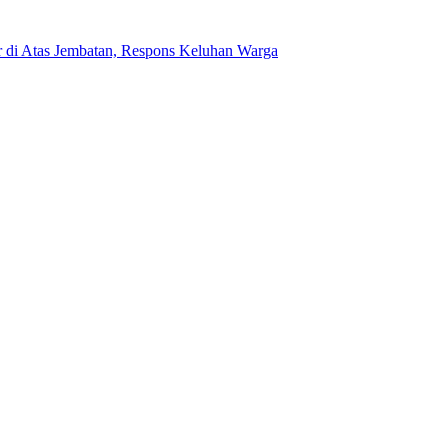
ir di Atas Jembatan, Respons Keluhan Warga
 Putih kepada Warga
has Inovasi Penguatan Pelayanan Kesamsatan
bakaran KM Mutiara Sentosa II
urnawirawan Polri, Wujud Kepedulian dan Pengabdian Berkelanjutan