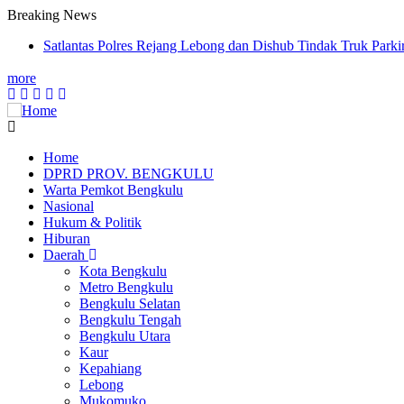
Breaking News
Satlantas Polres Rejang Lebong dan Dishub Tindak Truk Park
Sambut HUT RI, Polsek Ratu Samban Bagikan Bendera Merah
more
Tim Pembina Samsat Audiensi Bersama Kapolda Bengkulu, Ba
Jasa Raharja Serahkan Santunan kepada Ahli Waris Korban Ke
Biddokes Polda Bengkulu Gelar Cek Kesehatan Gratis untuk P
Home
DPRD PROV. BENGKULU
Main
Warta Pemkot Bengkulu
navigation
Nasional
Hukum & Politik
Hiburan
Daerah
Kota Bengkulu
Metro Bengkulu
Bengkulu Selatan
Bengkulu Tengah
Bengkulu Utara
Kaur
Kepahiang
Lebong
Mukomuko