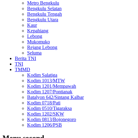
Metro Bengkulu
Bengkulu Selatan
Bengkulu Tengah
Bengkulu Utara
Kaur
Kepahiang
Lebong
Mukomuko
Rejang Lebong
Seluma
Berita TNI
TNI
TMMD
Kodim Salatiga
Kodim 1013/MTW
Kodim 1201/Mempawah
Kodim 1207/Pontianak
Batalyon 642/Sintang Kalbar
Kodim 0718/Pati
Kodim 0510/Tigaraksa
Kodim 1202/SKW
Kodim 0813/Bojonegoro
Kodim 1206/PSB
Menu second