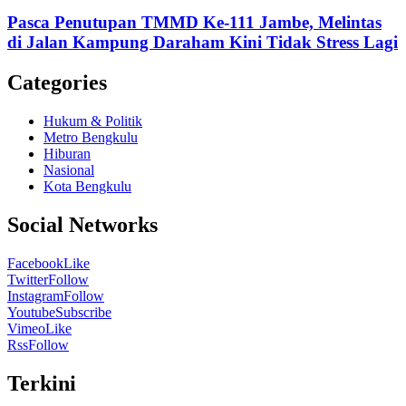
Pasca Penutupan TMMD Ke-111 Jambe, Melintas
di Jalan Kampung Daraham Kini Tidak Stress Lagi
Categories
Hukum & Politik
Metro Bengkulu
Hiburan
Nasional
Kota Bengkulu
Social Networks
Facebook
Like
Twitter
Follow
Instagram
Follow
Youtube
Subscribe
Vimeo
Like
Rss
Follow
Terkini