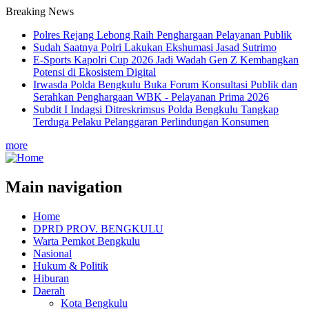
Breaking News
Polres Rejang Lebong Raih Penghargaan Pelayanan Publik
Sudah Saatnya Polri Lakukan Ekshumasi Jasad Sutrimo
E-Sports Kapolri Cup 2026 Jadi Wadah Gen Z Kembangkan
Potensi di Ekosistem Digital
Irwasda Polda Bengkulu Buka Forum Konsultasi Publik dan
Serahkan Penghargaan WBK - Pelayanan Prima 2026
Subdit I Indagsi Ditreskrimsus Polda Bengkulu Tangkap
Terduga Pelaku Pelanggaran Perlindungan Konsumen
more
Main navigation
Home
DPRD PROV. BENGKULU
Warta Pemkot Bengkulu
Nasional
Hukum & Politik
Hiburan
Daerah
Kota Bengkulu