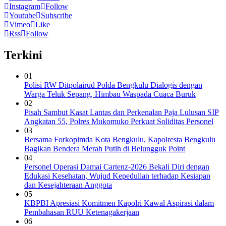
Instagram
Follow
Youtube
Subscribe
Vimeo
Like
Rss
Follow
Terkini
01
Polisi RW Ditpolairud Polda Bengkulu Dialogis dengan
Warga Teluk Sepang, Himbau Waspada Cuaca Buruk
02
Pisah Sambut Kasat Lantas dan Perkenalan Paja Lulusan SIP
Angkatan 55, Polres Mukomuko Perkuat Soliditas Personel
03
Bersama Forkopimda Kota Bengkulu, Kapolresta Bengkulu
Bagikan Bendera Merah Putih di Belungguk Point
04
Personel Operasi Damai Cartenz-2026 Bekali Diri dengan
Edukasi Kesehatan, Wujud Kepedulian terhadap Kesiapan
dan Kesejahteraan Anggota
05
KBPBI Apresiasi Komitmen Kapolri Kawal Aspirasi dalam
Pembahasan RUU Ketenagakerjaan
06