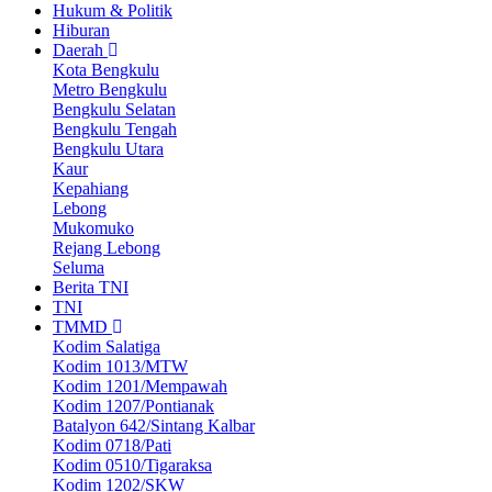
Hukum & Politik
Hiburan
Daerah
Kota Bengkulu
Metro Bengkulu
Bengkulu Selatan
Bengkulu Tengah
Bengkulu Utara
Kaur
Kepahiang
Lebong
Mukomuko
Rejang Lebong
Seluma
Berita TNI
TNI
TMMD
Kodim Salatiga
Kodim 1013/MTW
Kodim 1201/Mempawah
Kodim 1207/Pontianak
Batalyon 642/Sintang Kalbar
Kodim 0718/Pati
Kodim 0510/Tigaraksa
Kodim 1202/SKW