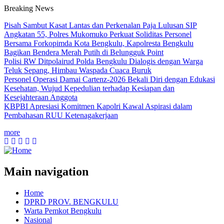
Breaking News
Pisah Sambut Kasat Lantas dan Perkenalan Paja Lulusan SIP
Angkatan 55, Polres Mukomuko Perkuat Soliditas Personel
Bersama Forkopimda Kota Bengkulu, Kapolresta Bengkulu
Bagikan Bendera Merah Putih di Belungguk Point
Polisi RW Ditpolairud Polda Bengkulu Dialogis dengan Warga
Teluk Sepang, Himbau Waspada Cuaca Buruk
Personel Operasi Damai Cartenz-2026 Bekali Diri dengan Edukasi
Kesehatan, Wujud Kepedulian terhadap Kesiapan dan
Kesejahteraan Anggota
KBPBI Apresiasi Komitmen Kapolri Kawal Aspirasi dalam
Pembahasan RUU Ketenagakerjaan
more
Main navigation
Home
DPRD PROV. BENGKULU
Warta Pemkot Bengkulu
Nasional