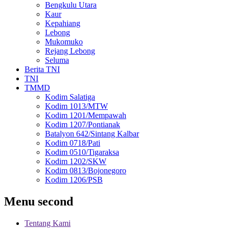
Bengkulu Utara
Kaur
Kepahiang
Lebong
Mukomuko
Rejang Lebong
Seluma
Berita TNI
TNI
TMMD
Kodim Salatiga
Kodim 1013/MTW
Kodim 1201/Mempawah
Kodim 1207/Pontianak
Batalyon 642/Sintang Kalbar
Kodim 0718/Pati
Kodim 0510/Tigaraksa
Kodim 1202/SKW
Kodim 0813/Bojonegoro
Kodim 1206/PSB
Menu second
Tentang Kami