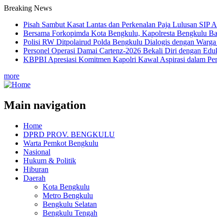
Breaking News
Pisah Sambut Kasat Lantas dan Perkenalan Paja Lulusan SIP A
Bersama Forkopimda Kota Bengkulu, Kapolresta Bengkulu Ba
Polisi RW Ditpolairud Polda Bengkulu Dialogis dengan War
Personel Operasi Damai Cartenz-2026 Bekali Diri dengan Edu
KBPBI Apresiasi Komitmen Kapolri Kawal Aspirasi dalam P
more
Main navigation
Home
DPRD PROV. BENGKULU
Warta Pemkot Bengkulu
Nasional
Hukum & Politik
Hiburan
Daerah
Kota Bengkulu
Metro Bengkulu
Bengkulu Selatan
Bengkulu Tengah