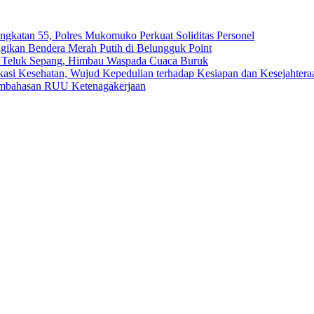
ngkatan 55, Polres Mukomuko Perkuat Soliditas Personel
gikan Bendera Merah Putih di Belungguk Point
ga Teluk Sepang, Himbau Waspada Cuaca Buruk
kasi Kesehatan, Wujud Kepedulian terhadap Kesiapan dan Kesejahter
embahasan RUU Ketenagakerjaan