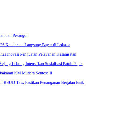
tan dan Pesangon
 26 Kendaraan Langsung Bayar di Lokasia
has Inovasi Penguatan Pelayanan Kesamsatan
jang Lebong Intensifkan Sosialisasi Patuh Pajak
bakaran KM Mutiara Sentosa II
i RSUD Tais, Pastikan Penanganan Berjalan Baik