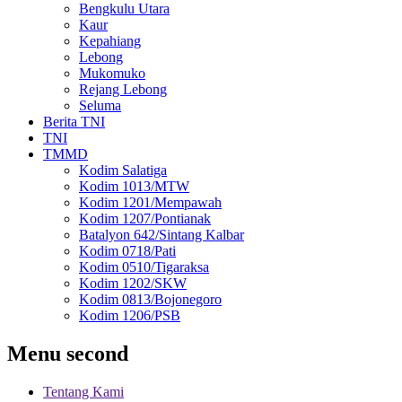
Bengkulu Utara
Kaur
Kepahiang
Lebong
Mukomuko
Rejang Lebong
Seluma
Berita TNI
TNI
TMMD
Kodim Salatiga
Kodim 1013/MTW
Kodim 1201/Mempawah
Kodim 1207/Pontianak
Batalyon 642/Sintang Kalbar
Kodim 0718/Pati
Kodim 0510/Tigaraksa
Kodim 1202/SKW
Kodim 0813/Bojonegoro
Kodim 1206/PSB
Menu second
Tentang Kami