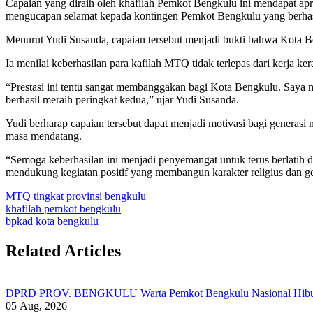
Capaian yang diraih oleh khafilah Pemkot Bengkulu ini mendapat a
mengucapan selamat kepada kontingen Pemkot Bengkulu yang berhasi
Menurut Yudi Susanda, capaian tersebut menjadi bukti bahwa Kota Be
Ia menilai keberhasilan para kafilah MTQ tidak terlepas dari kerja ke
“Prestasi ini tentu sangat membanggakan bagi Kota Bengkulu. Saya 
berhasil meraih peringkat kedua,” ujar Yudi Susanda.
Yudi berharap capaian tersebut dapat menjadi motivasi bagi generas
masa mendatang.
“Semoga keberhasilan ini menjadi penyemangat untuk terus berlatih d
mendukung kegiatan positif yang membangun karakter religius dan g
MTQ tingkat provinsi bengkulu
khafilah pemkot bengkulu
bpkad kota bengkulu
Related Articles
DPRD PROV. BENGKULU
Warta Pemkot Bengkulu
Nasional
Hib
05 Aug, 2026