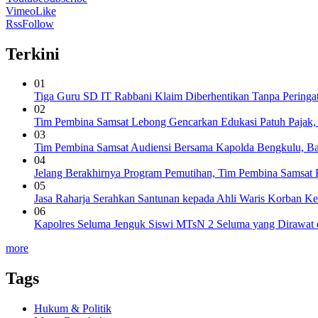
Vimeo
Like
Rss
Follow
Terkini
01
Tiga Guru SD IT Rabbani Klaim Diberhentikan Tanpa Peringa
02
Tim Pembina Samsat Lebong Gencarkan Edukasi Patuh Pajak,
03
Tim Pembina Samsat Audiensi Bersama Kapolda Bengkulu, Ba
04
Jelang Berakhirnya Program Pemutihan, Tim Pembina Samsat Re
05
Jasa Raharja Serahkan Santunan kepada Ahli Waris Korban Ke
06
Kapolres Seluma Jenguk Siswi MTsN 2 Seluma yang Dirawat d
more
Tags
Hukum & Politik