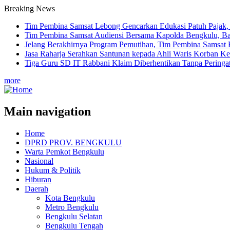
Breaking News
Tim Pembina Samsat Lebong Gencarkan Edukasi Patuh Pajak,
Tim Pembina Samsat Audiensi Bersama Kapolda Bengkulu, Ba
Jelang Berakhirnya Program Pemutihan, Tim Pembina Samsat Re
Jasa Raharja Serahkan Santunan kepada Ahli Waris Korban Ke
Tiga Guru SD IT Rabbani Klaim Diberhentikan Tanpa Peringa
more
Main navigation
Home
DPRD PROV. BENGKULU
Warta Pemkot Bengkulu
Nasional
Hukum & Politik
Hiburan
Daerah
Kota Bengkulu
Metro Bengkulu
Bengkulu Selatan
Bengkulu Tengah