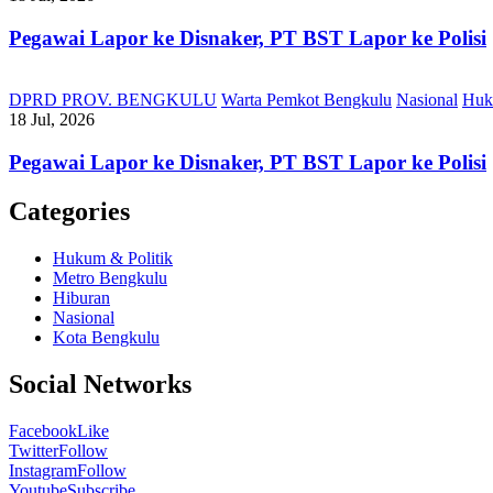
Pegawai Lapor ke Disnaker, PT BST Lapor ke Polisi
DPRD PROV. BENGKULU
Warta Pemkot Bengkulu
Nasional
Huk
18 Jul, 2026
Pegawai Lapor ke Disnaker, PT BST Lapor ke Polisi
Categories
Hukum & Politik
Metro Bengkulu
Hiburan
Nasional
Kota Bengkulu
Social Networks
Facebook
Like
Twitter
Follow
Instagram
Follow
Youtube
Subscribe