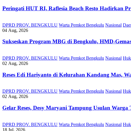
Peringati HUT RI, ‎Raflesia Beach Resto Hadirkan
DPRD PROV. BENGKULU
Warta Pemkot Bengkulu
Nasional
Dae
04 Aug, 2026
Sukseskan Program MBG di Bengkulu, HMD-Gemas, 
DPRD PROV. BENGKULU
Warta Pemkot Bengkulu
Nasional
Huk
02 Aug, 2026
Reses Edi Hariyanto di Kelurahan Kandang Mas, Wa
DPRD PROV. BENGKULU
Warta Pemkot Bengkulu
Nasional
Huk
02 Aug, 2026
Gelar Reses, Desy Maryani Tampung Usulan Warga T
DPRD PROV. BENGKULU
Warta Pemkot Bengkulu
Nasional
Huk
18 Jul, 2026