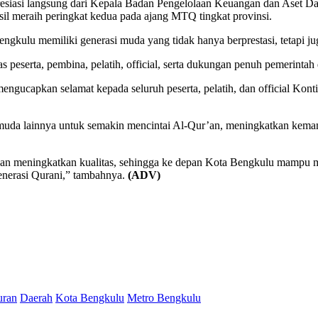
presiasi langsung dari Kepala Badan Pengelolaan Keuangan dan Aset 
l meraih peringkat kedua pada ajang MTQ tingkat provinsi.
ngkulu memiliki generasi muda yang tidak hanya berprestasi, tetapi 
ras peserta, pembina, pelatih, official, serta dukungan penuh pemerinta
mengucapkan selamat kepada seluruh peserta, pelatih, dan official K
i muda lainnya untuk semakin mencintai Al-Qur’an, meningkatkan kema
an meningkatkan kualitas, sehingga ke depan Kota Bengkulu mampu mera
enerasi Qurani,” tambahnya.
(ADV)
uran
Daerah
Kota Bengkulu
Metro Bengkulu