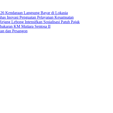
 26 Kendaraan Langsung Bayar di Lokasia
has Inovasi Penguatan Pelayanan Kesamsatan
jang Lebong Intensifkan Sosialisasi Patuh Pajak
bakaran KM Mutiara Sentosa II
tan dan Pesangon