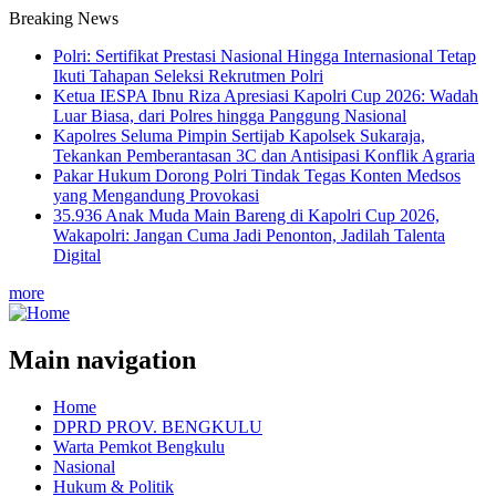
Breaking News
Polri: Sertifikat Prestasi Nasional Hingga Internasional Tetap
Ikuti Tahapan Seleksi Rekrutmen Polri
Ketua IESPA Ibnu Riza Apresiasi Kapolri Cup 2026: Wadah
Luar Biasa, dari Polres hingga Panggung Nasional
Kapolres Seluma Pimpin Sertijab Kapolsek Sukaraja,
Tekankan Pemberantasan 3C dan Antisipasi Konflik Agraria
Pakar Hukum Dorong Polri Tindak Tegas Konten Medsos
yang Mengandung Provokasi
35.936 Anak Muda Main Bareng di Kapolri Cup 2026,
Wakapolri: Jangan Cuma Jadi Penonton, Jadilah Talenta
Digital
more
Main navigation
Home
DPRD PROV. BENGKULU
Warta Pemkot Bengkulu
Nasional
Hukum & Politik