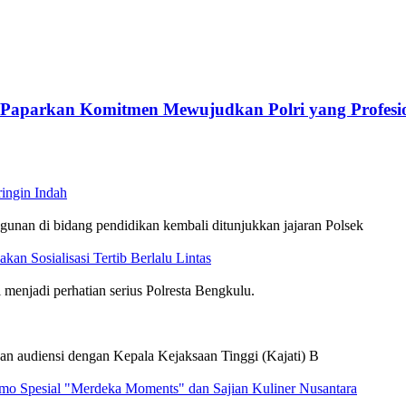
 Paparkan Komitmen Mewujudkan Polri yang Profesi
ingin Indah
 di bidang pendidikan kembali ditunjukkan jajaran Polsek
an Sosialisasi Tertib Berlalu Lintas
 menjadi perhatian serius Polresta Bengkulu.
n audiensi dengan Kepala Kejaksaan Tinggi (Kajati) B
o Spesial "Merdeka Moments" dan Sajian Kuliner Nusantara