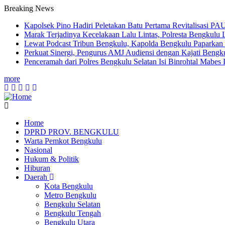
Breaking News
Kapolsek Pino Hadiri Peletakan Batu Pertama Revitalisasi PA
Marak Terjadinya Kecelakaan Lalu Lintas, Polresta Bengkulu La
Lewat Podcast Tribun Bengkulu, Kapolda Bengkulu Paparkan
Perkuat Sinergi, Pengurus AMJ Audiensi dengan Kajati Bengk
Penceramah dari Polres Bengkulu Selatan Isi Binrohtal Mabes
more
Home
DPRD PROV. BENGKULU
Main
Warta Pemkot Bengkulu
navigation
Nasional
Hukum & Politik
Hiburan
Daerah
Kota Bengkulu
Metro Bengkulu
Bengkulu Selatan
Bengkulu Tengah
Bengkulu Utara