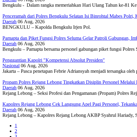
Bengkulu - Dalam rangka memeriahkan Hari Ulang Tahun ke-81 Kem
Penceramah dari Polres Bengkulu Selatan Isi Binrohtal Mabes Polri
Daerah
06 Aug, 2026
BENGKULU – Kapolda Bengkulu Irjen Pol.
Pamapta dan Piket Fungsi Polres Seluma Gelar Patroli Gabungan, 
Daerah
06 Aug, 2026
Bengkulu – Pamapta bersama personel gabungan piket fungsi Polres
Penggantian Kapolri "Kompetensi Absolut Presiden"
Nasional
06 Aug, 2026
Jakarta – Pasca penetapan Febrie Adriansyah menjadi tersangka oleh 
Propam Polres Rejang Lebong Tingkatkan Disiplin Personel Melalu
Daerah
06 Aug, 2026
Rejang Lebong – Seksi Profesi dan Pengamanan (Propam) Polres Rej
Kapolres Rejang Lebong Cek Langsung Apel Pagi Personel, Tekankan
Daerah
06 Aug, 2026
Rejang Lebong – Kapolres Rejang Lebong AKBP Syahrul Hariady, S
Current
1
page
Page
2
Pagination
Page
3