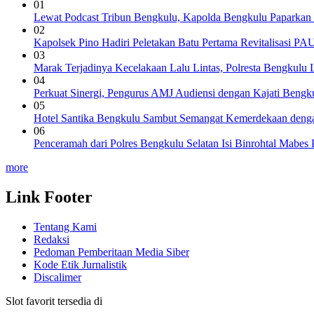
01
Lewat Podcast Tribun Bengkulu, Kapolda Bengkulu Paparkan
02
Kapolsek Pino Hadiri Peletakan Batu Pertama Revitalisasi PA
03
Marak Terjadinya Kecelakaan Lalu Lintas, Polresta Bengkulu La
04
Perkuat Sinergi, Pengurus AMJ Audiensi dengan Kajati Bengk
05
Hotel Santika Bengkulu Sambut Semangat Kemerdekaan denga
06
Penceramah dari Polres Bengkulu Selatan Isi Binrohtal Mabes
more
Link Footer
Tentang Kami
Redaksi
Pedoman Pemberitaan Media Siber
Kode Etik Jurnalistik
Discalimer
Slot favorit tersedia di