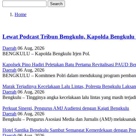
Search
Home
Breadcrumb
Lewat Podcast Tribun Bengkulu, Kapolda Bengkulu
Daerah
06 Aug, 2026
BENGKULU – Kapolda Bengkulu Irjen Pol.
Kapolsek Pino Hadiri Peletakan Batu Pertama Revitalisasi PAUD Ber
Daerah
06 Aug, 2026
BENGKULU – Komitmen Polri dalam mendukung program pembangunan
Marak Terjadinya Kecelakaan Lalu Lintas, Polresta Bengkulu Laksanak
Daerah
06 Aug, 2026
Bengkulu – Tingginya angka kecelakaan lalu lintas yang masih terjadi
Perkuat Sinergi, Pengurus AMJ Audiensi dengan Kajati Bengkulu
Daerah
06 Aug, 2026
Bengkulu – Pengurus Asosiasi Media dan Jurnalis (AMJ) melaksanaka
Hotel Santika Bengkulu Sambut Semangat Kemerdekaan dengan Prom
Daerah
06 Aug, 2026