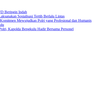
UD Beringin Indah
ksanakan Sosialisasi Tertib Berlalu Lintas
 Komitmen Mewujudkan Polri yang Profesional dan Humanis
ulu
 Polri, Kapolda Bengkulu Hadir Bersama Personel