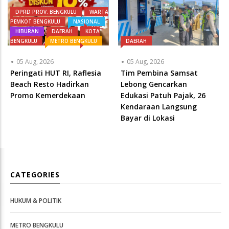
DPRD PROV. BENGKULU
WARTA
PEMKOT BENGKULU
NASIONAL
HIBURAN
DAERAH
KOTA
BENGKULU
METRO BENGKULU
DAERAH
05 Aug, 2026
05 Aug, 2026
Peringati HUT RI, ‎Raflesia
Tim Pembina Samsat
Beach Resto Hadirkan
Lebong Gencarkan
Promo Kemerdekaan
Edukasi Patuh Pajak, 26
Kendaraan Langsung
Bayar di Lokasi
CATEGORIES
HUKUM & POLITIK
METRO BENGKULU