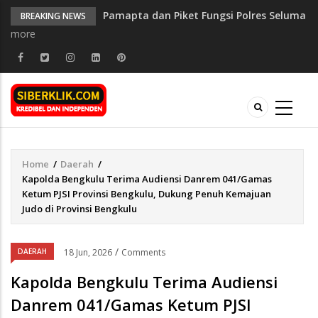
Pamapta dan Piket Fungsi Polres Seluma
BREAKING NEWS
Gelar Patroli Gabungan, Imbau Warga
more
Waspada 3C dan Premanisme
Penggantian Kapolri "Kompetensi
Absolut Presiden"
Propam Polres Rejang Lebong
Tingkatkan Disiplin Personel Melalui
Pengawasan dan Pembinaan Rutin
Kapolres Rejang Lebong Cek Langsung
Apel Pagi Personel, Tekankan Disiplin
Home
/
Daerah
/
Breadcrumb
dan Profesionalisme
Kapolda Bengkulu Terima Audiensi Danrem 041/Gamas
Ketum PJSI Provinsi Bengkulu, Dukung Penuh Kemajuan
Penceramah dari Polres Bengkulu
Judo di Provinsi Bengkulu
Selatan Isi Binrohtal Mabes Polri,
Kapolda Bengkulu Hadir Bersama
Personel
/
DAERAH
18 Jun, 2026
Comments
Kapolda Bengkulu Terima Audiensi
Danrem 041/Gamas Ketum PJSI