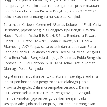
Brigjen TNI Jatmiko Aryanto, S.E., M.Han. selaku Ketua Umum
Pengprov PJSI Bengkulu dan rombongan Pengprov Persatuan
Judo Seluruh Indonesia Provinsi Bengkulu, Kamis (18/6/2026)
pukul 13.30 WIB di Ruang Tamu Kapolda Bengkulu.
Turut hadir Kasipers Korem 041/Gamas Kolonel Inf Endik Yunia
Hermanto, jajaran pengurus Pengprov PJSI Bengkulu Waka I
Hubbul Wathon, Waka II H. Subki, S.Sos., Bendahara Edward
Junaidi, S.E., Tinton, Anwar S., Sofia Yuliawati, S.H., Dedi A.
Sikumbang, AKP Yuspa, serta pelatih dan atlet binaan. Serta
Kapolda Bengkulu di dampingi oleh Karo SDM Polda Bengkulu,
Karo Rena Polda Bengkulu dan juga Dirbinmas Polda Bengkulu
Kombes Pol Rudi Hartono, S.I.K., M.M. selaku Ketua Komite
Olahraga Polda Bengkulu.
Kegiatan ini merupakan bentuk silaturahmi sekaligus audiensi
terkait pembinaan dan pengembangan olahraga Judo di
Provinsi Bengkulu. Dalam kesempatan tersebut, Danrem
041/Gamas selaku Ketua Umum Pengprov PJSI Bengkulu
memperkenalkan jajaran pengurus dan menyampaikan
kesiapan atlet Judo asal Pemprov, TNI, dan Polri yang akan