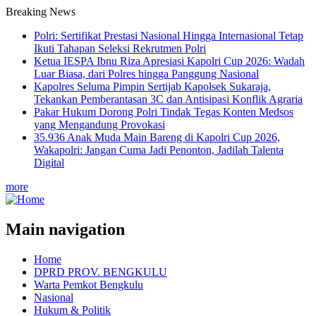
Breaking News
Polri: Sertifikat Prestasi Nasional Hingga Internasional Tetap
Ikuti Tahapan Seleksi Rekrutmen Polri
Ketua IESPA Ibnu Riza Apresiasi Kapolri Cup 2026: Wadah
Luar Biasa, dari Polres hingga Panggung Nasional
Kapolres Seluma Pimpin Sertijab Kapolsek Sukaraja,
Tekankan Pemberantasan 3C dan Antisipasi Konflik Agraria
Pakar Hukum Dorong Polri Tindak Tegas Konten Medsos
yang Mengandung Provokasi
35.936 Anak Muda Main Bareng di Kapolri Cup 2026,
Wakapolri: Jangan Cuma Jadi Penonton, Jadilah Talenta
Digital
more
Main navigation
Home
DPRD PROV. BENGKULU
Warta Pemkot Bengkulu
Nasional
Hukum & Politik