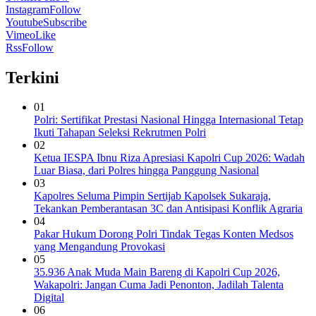
Instagram
Follow
Youtube
Subscribe
Vimeo
Like
Rss
Follow
Terkini
01
Polri: Sertifikat Prestasi Nasional Hingga Internasional Tetap
Ikuti Tahapan Seleksi Rekrutmen Polri
02
Ketua IESPA Ibnu Riza Apresiasi Kapolri Cup 2026: Wadah
Luar Biasa, dari Polres hingga Panggung Nasional
03
Kapolres Seluma Pimpin Sertijab Kapolsek Sukaraja,
Tekankan Pemberantasan 3C dan Antisipasi Konflik Agraria
04
Pakar Hukum Dorong Polri Tindak Tegas Konten Medsos
yang Mengandung Provokasi
05
35.936 Anak Muda Main Bareng di Kapolri Cup 2026,
Wakapolri: Jangan Cuma Jadi Penonton, Jadilah Talenta
Digital
06