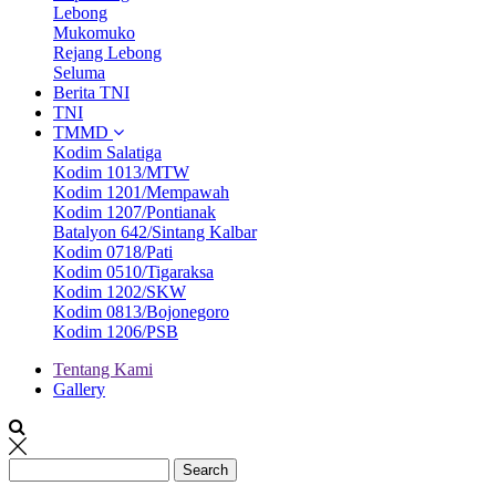
Lebong
Mukomuko
Rejang Lebong
Seluma
Berita TNI
TNI
TMMD
Kodim Salatiga
Kodim 1013/MTW
Kodim 1201/Mempawah
Kodim 1207/Pontianak
Batalyon 642/Sintang Kalbar
Kodim 0718/Pati
Kodim 0510/Tigaraksa
Kodim 1202/SKW
Kodim 0813/Bojonegoro
Kodim 1206/PSB
Tentang Kami
Gallery
Menu
second
Search