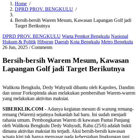
Home
/
DPRD PROV. BENGKULU
/
Breadcrumb
Bersih-bersih Warem Mesum, Kawasan Lapangan Golf jadi
Target Berikutnya
DPRD PROV. BENGKULU
Warta Pemkot Bengkulu
Nasional
Hukum & Politik
Hiburan
Daerah
Kota Bengkulu
Metro Bengkulu
26 Jun, 2025
/
Comments
Bersih-bersih Warem Mesum, Kawasan
Lapangan Golf jadi Target Berikutnya
Walikota Bengkulu, Dedy Wahyudi dibantu oleh Kapolres, Dandim
dan unsur Forkopimda akan melakukan pembersihan Warem-warem
yang melakukan aktivitas maksiat.
SIBERKLIK.COM -
Adanya kegiatan mesum di warung remang-
remang (Warem) sejatinya bukanlah hal baru. Ini sudah menjadi
rahasia umum. Pembongkaran Warem di kawasan Pantai Panjang
oleh Walikota Bengkulu Dedy Wahyudi, Rabu (25/6) adalah bukti
dimana aktivitas maksiat itu terjadi. Aksi bersih-bersih kawasan
wisata kini tak hanya menyasar pada kebersiahan lingkungan tapi