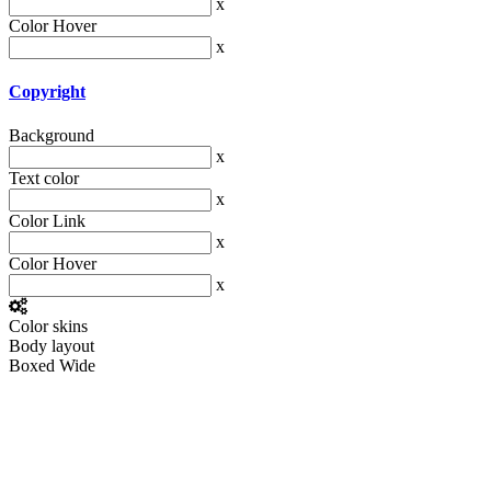
x
Color Hover
x
Copyright
Background
x
Text color
x
Color Link
x
Color Hover
x
Color skins
Body layout
Boxed
Wide