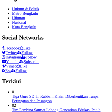
Hukum & Politik
Metro Bengkulu
Hiburan
Nasional
Kota Bengkulu
Social Networks
Facebook
Like
Twitter
Follow
Instagram
Follow
Youtube
Subscribe
Vimeo
Like
Rss
Follow
Terkini
01
Tiga Guru SD IT Rabbani Klaim Diberhentikan Tanpa
Peringatan dan Pesangon
02
Tim Pembina Samsat Lebong Gencarkan Edukasi Patuh