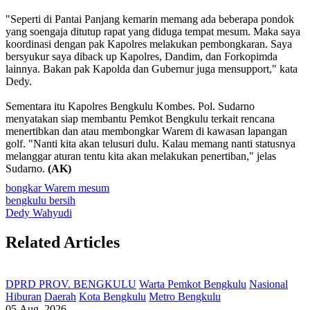
"Seperti di Pantai Panjang kemarin memang ada beberapa pondok
yang soengaja ditutup rapat yang diduga tempat mesum. Maka saya
koordinasi dengan pak Kapolres melakukan pembongkaran. Saya
bersyukur saya diback up Kapolres, Dandim, dan Forkopimda
lainnya. Bakan pak Kapolda dan Gubernur juga mensupport," kata
Dedy.
Sementara itu Kapolres Bengkulu Kombes. Pol. Sudarno
menyatakan siap membantu Pemkot Bengkulu terkait rencana
menertibkan dan atau membongkar Warem di kawasan lapangan
golf. "Nanti kita akan telusuri dulu. Kalau memang nanti statusnya
melanggar aturan tentu kita akan melakukan penertiban," jelas
Sudarno.
(AK)
bongkar Warem mesum
bengkulu bersih
Dedy Wahyudi
Related Articles
DPRD PROV. BENGKULU
Warta Pemkot Bengkulu
Nasional
Hiburan
Daerah
Kota Bengkulu
Metro Bengkulu
05 Aug, 2026