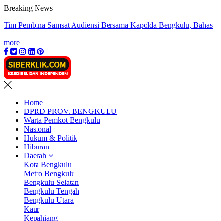
Breaking News
Tim Pembina Samsat Audiensi Bersama Kapolda Bengkulu, Bahas
Inovasi Penguatan Pelayanan Kesamsatan
Jelang Berakhirnya Program Pemutihan, Tim Pembina Samsat
more
Rejang Lebong Intensifkan Sosialisasi Patuh Pajak
Jasa Raharja Serahkan Santunan kepada Ahli Waris Korban
Kebakaran KM Mutiara Sentosa II
Tiga Guru SD IT Rabbani Klaim Diberhentikan Tanpa Peringatan
dan Pesangon
Tim Pembina Samsat Lebong Gencarkan Edukasi Patuh Pajak, 26
Home
Kendaraan Langsung Bayar di Lokasia
DPRD PROV. BENGKULU
Main
Warta Pemkot Bengkulu
navigation
Nasional
Hukum & Politik
Hiburan
Daerah
Kota Bengkulu
Metro Bengkulu
Bengkulu Selatan
Bengkulu Tengah
Bengkulu Utara
Kaur
Kepahiang