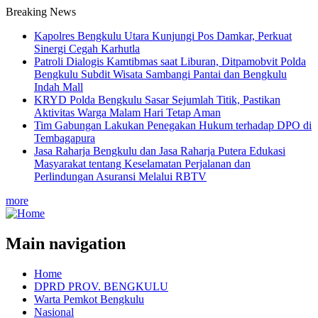
Breaking News
Kapolres Bengkulu Utara Kunjungi Pos Damkar, Perkuat
Sinergi Cegah Karhutla
Patroli Dialogis Kamtibmas saat Liburan, Ditpamobvit Polda
Bengkulu Subdit Wisata Sambangi Pantai dan Bengkulu
Indah Mall
KRYD Polda Bengkulu Sasar Sejumlah Titik, Pastikan
Aktivitas Warga Malam Hari Tetap Aman
Tim Gabungan Lakukan Penegakan Hukum terhadap DPO di
Tembagapura
Jasa Raharja Bengkulu dan Jasa Raharja Putera Edukasi
Masyarakat tentang Keselamatan Perjalanan dan
Perlindungan Asuransi Melalui RBTV
more
Main navigation
Home
DPRD PROV. BENGKULU
Warta Pemkot Bengkulu
Nasional