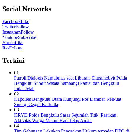
Social Networks
Facebook
Like
Twitter
Follow
Instagram
Follow
Youtube
Subscribe
Vimeo
Like
Rss
Follow
Terkini
01
Patroli Dialogis Kamtibmas saat Liburan, Ditpamobvit Polda
Bengkulu Subdit Wisata Sambangi Pantai dan Bengkulu
Indah Mall
02
Kapolres Bengkulu Utara Kunjungi Pos Damkar, Perkuat
Sinergi Cegah Karhutla
03
KRYD Polda Bengkulu Sasar Sejumlah Titik, Pastikan
Aktivitas Warga Malam Hari Tetap Aman
04
Tim Gabungan Lakukan Penegakan Hukum terhadap DPO di