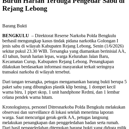
Buruh Harian Terduga Pengedar Sabu di
Rejang Lebong
Barang Bukti
BENGKULU
– Direktorat Reserse Narkoba Polda Bengkulu
berhasil mengungkap kasus tindak pidana narkotika Golongan I
jenis sabu di wilayah Kabupaten Rejang Lebong, Senin (1/6/2026)
sekitar pukul 23.30 WIB. Tersangka yang diamankan berinisial AA,
43 tahun, buruh harian lepas, warga Kelurahan Jalan Baru,
Kecamatan Curup, Kabupaten Rejang Lebong. Penangkapan
dilakukan berdasarkan informasi masyarakat terkait seringnya
transaksi narkoba di wilayah tersebut.
Dari tangan tersangka, petugas mengamankan barang bukti berupa 5
paket sabu yang dibungkus plastik klip bening, 1 dompet kecil
warna biru, 1 pipet skop, 1 unit handphone Redmi, dan 1 lembar
celana pendek warna hitam.
Kronologisnya, personel Ditresnarkoba Polda Bengkulu melakukan
observasi dan surveillance di lokasi setelah menerima laporan
warga. Saat mencurigai gerak-gerik AA, petugas langsung
melakukan penangkapan dan penggeledahan badan serta rumah.
Dari hasil penggeledahan ditemukan barang bukti yang diduga milik