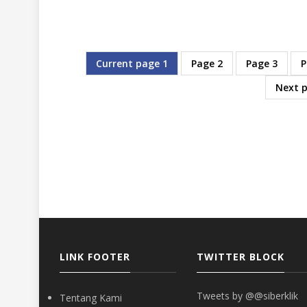
Current page
1
Page
2
Page
3
P
Next 
LINK FOOTER
TWITTER BLOCK
Tweets by @@siberklik
Tentang Kami