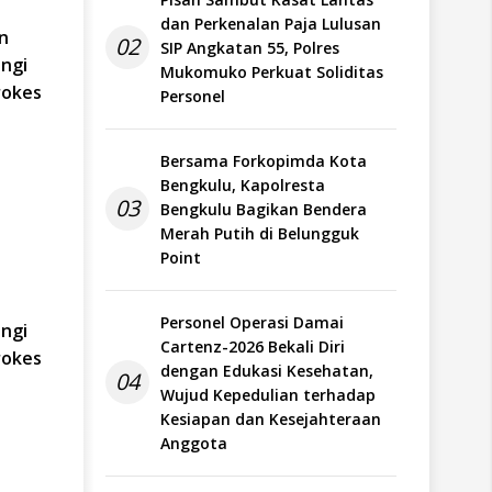
dan Perkenalan Paja Lulusan
n
02
SIP Angkatan 55, Polres
angi
Mukomuko Perkuat Soliditas
rokes
Personel
Bersama Forkopimda Kota
Bengkulu, Kapolresta
03
Bengkulu Bagikan Bendera
Merah Putih di Belungguk
Point
Personel Operasi Damai
angi
Cartenz-2026 Bekali Diri
rokes
dengan Edukasi Kesehatan,
04
Wujud Kepedulian terhadap
Kesiapan dan Kesejahteraan
Anggota