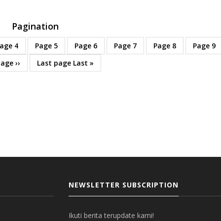
Pagination
age
4
Page
5
Page
6
Page
7
Page
8
Page
9
page
››
Last page
Last »
NEWSLETTER SUBSCRIPTION
Ikuti berita terupdate kami!