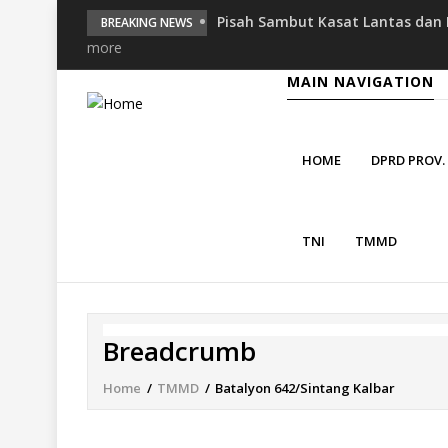
Pisah Sambut Kasat Lantas dan P
BREAKING NEWS
Mukomuko Perkuat Soliditas Per
more
Bersama Forkopimda Kota Bengk
MAIN NAVIGATION
di Belungguk Point
Polisi RW Ditpolairud Polda Ben
Waspada Cuaca Buruk
Personel Operasi Damai Cartenz-
HOME
DPRD PROV
Kepedulian terhadap Kesiapan 
KBPBI Apresiasi Komitmen Kapol
Ketenagakerjaan
TNI
TMMD
Breadcrumb
Home
/
TMMD
/
Batalyon 642/Sintang Kalbar