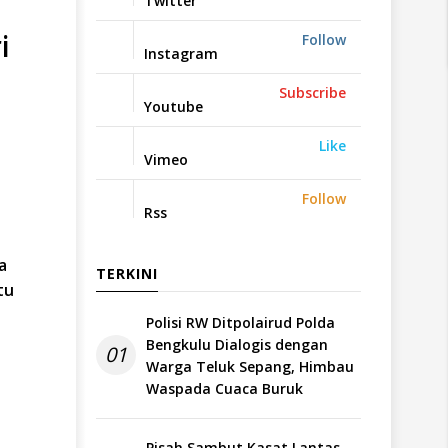
Twitter
i
Follow
Instagram
Subscribe
Youtube
Like
Vimeo
Follow
Rss
a
TERKINI
tu
Polisi RW Ditpolairud Polda
Bengkulu Dialogis dengan
01
Warga Teluk Sepang, Himbau
Waspada Cuaca Buruk
Pisah Sambut Kasat Lantas