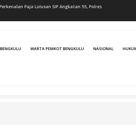
erkenalan Paja Lulusan SIP Angkatan 55, Polres
sonel
ulu, Kapolresta Bengkulu Bagikan Bendera Merah Putih
gkulu Dialogis dengan Warga Teluk Sepang, Himbau
2026 Bekali Diri dengan Edukasi Kesehatan, Wujud
. BENGKULU
WARTA PEMKOT BENGKULU
NASIONAL
HUKUM
dan Kesejahteraan Anggota
ri Kawal Aspirasi dalam Pembahasan RUU