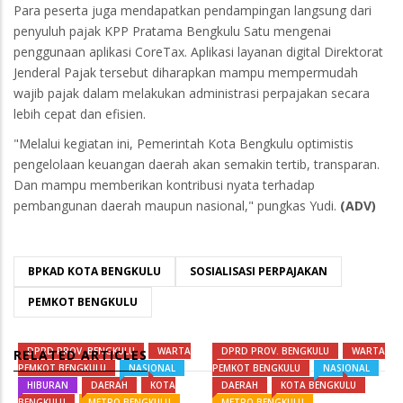
Para peserta juga mendapatkan pendampingan langsung dari
penyuluh pajak KPP Pratama Bengkulu Satu mengenai
penggunaan aplikasi CoreTax. Aplikasi layanan digital Direktorat
Jenderal Pajak tersebut diharapkan mampu mempermudah
wajib pajak dalam melakukan administrasi perpajakan secara
lebih cepat dan efisien.
"Melalui kegiatan ini, Pemerintah Kota Bengkulu optimistis
pengelolaan keuangan daerah akan semakin tertib, transparan.
Dan mampu memberikan kontribusi nyata terhadap
pembangunan daerah maupun nasional," pungkas Yudi.
(ADV)
BPKAD KOTA BENGKULU
SOSIALISASI PERPAJAKAN
PEMKOT BENGKULU
DPRD PROV. BENGKULU
WARTA
DPRD PROV. BENGKULU
WARTA
RELATED ARTICLES
PEMKOT BENGKULU
NASIONAL
PEMKOT BENGKULU
NASIONAL
HIBURAN
DAERAH
KOTA
DAERAH
KOTA BENGKULU
BENGKULU
METRO BENGKULU
METRO BENGKULU