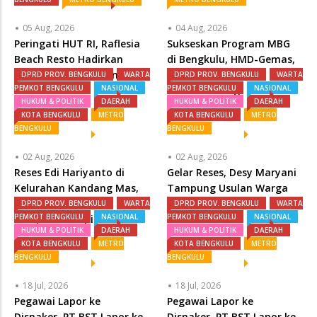
05 Aug, 2026
04 Aug, 2026
Peringati HUT RI, ‎Raflesia
Sukseskan Program MBG
Beach Resto Hadirkan
di Bengkulu, HMD-Gemas,
Promo Kemerdekaan
SPPI, dan Pemprov,
DPRD PROV. BENGKULU
WARTA
DPRD PROV. BENGKULU
WARTA
PEMKOT BENGKULU
NASIONAL
PEMKOT BENGKULU
NASIONAL
Perkuat Sinergi
HUKUM & POLITIK
DAERAH
HUKUM & POLITIK
DAERAH
KOTA BENGKULU
METRO
KOTA BENGKULU
METRO
BENGKULU
BENGKULU
02 Aug, 2026
02 Aug, 2026
Reses Edi Hariyanto di
Gelar Reses, Desy Maryani
Kelurahan Kandang Mas,
Tampung Usulan Warga
Warga Antusias
Terkait BPJS dan
DPRD PROV. BENGKULU
WARTA
DPRD PROV. BENGKULU
WARTA
PEMKOT BENGKULU
NASIONAL
PEMKOT BENGKULU
NASIONAL
Sampaikan Aspirasi
Infrastruktur
HUKUM & POLITIK
DAERAH
HUKUM & POLITIK
DAERAH
KOTA BENGKULU
METRO
KOTA BENGKULU
METRO
BENGKULU
BENGKULU
18 Jul, 2026
18 Jul, 2026
Pegawai Lapor ke
Pegawai Lapor ke
Disnaker, PT BST Lapor ke
Disnaker, PT BST Lapor ke