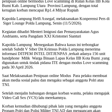
penipuan online bermodus Love scamming di Rutan Kelas IIB Kota
Bumi Kab. Lampung Utara Provinsi Lampung, dengan total
kerugian korban mencapai Rp1.4 Milyar Rupiah
Kapolda Lampung Helfi Assegaf, melaksanakan Konperensi Pers di
Siger Lounge Polda Lampung, Senin (11/5/2026).
Kegiatan dihadiri Menteri Imigrasi dan Pemasyarakatan Agus
Andrianto, serta Pangdam XXI Kristomei Sianturi
Kapolda Lampung Menegaskan Bahwa kasus ini terbongkar
setelah Subdit V Siber Dit Krimsus Polda Lampung menerima
informasi DITPEM INTEL DITJENPAS ,terkait adanya 156 unit
handphone Milik Warga Binaan Lapas Kelas IIB Kota Bumi ,yang
digunakan untuk tindak pidana ITE dengan modus Love scamming
pada 30 April 2026.
Saat Melaksanakan Penipuan online Modus Para pelaku membuat
akun media sosial palsu dan mengaku sebagai anggota Polri atau
TNI.
Setelah menjalin hubungan dengan korban wanita, pelaku mengajak
Video Call Sex (VCS) lalu merekamnya.
Korban kemudian dihubungi pihak lain yang mengaku anggota
Propam Polri dan Polisi Militer TNI AD dan mengancam akan