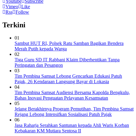
Youtube
Subscribe
Vimeo
Like
Rss
Follow
Terkini
01
Sambut HUT RI, Polsek Ratu Samban Bagikan Bendera
Merah Putih kepada Warga
02
Tiga Guru SD IT Rabbani Klaim Diberhentikan Tanpa
Peringatan dan Pesangon
03
Tim Pembina Samsat Lebong Gencarkan Edukasi Patuh
Pajak, 26 Kendaraan Langsung Bayar di Lokasia
04
Tim Pembina Samsat Audiensi Bersama Kapolda Bengkulu,
Bahas Inovasi Penguatan Pelayanan Kesamsatan
05
Jelang Berakhirnya Program Pemutihan, Tim Pembina Samsat
Rejang Lebong Intensifkan Sosialisasi Patuh Pajak
06
Jasa Raharja Serahkan Santunan kepada Ahli Waris Korban
Kebakaran KM Mutiara Sentosa II