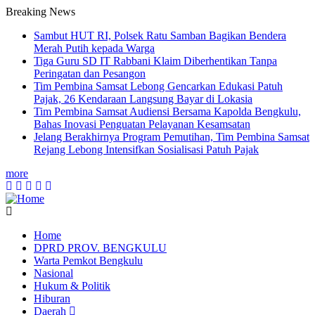
Breaking News
Sambut HUT RI, Polsek Ratu Samban Bagikan Bendera
Merah Putih kepada Warga
Tiga Guru SD IT Rabbani Klaim Diberhentikan Tanpa
Peringatan dan Pesangon
Tim Pembina Samsat Lebong Gencarkan Edukasi Patuh
Pajak, 26 Kendaraan Langsung Bayar di Lokasia
Tim Pembina Samsat Audiensi Bersama Kapolda Bengkulu,
Bahas Inovasi Penguatan Pelayanan Kesamsatan
Jelang Berakhirnya Program Pemutihan, Tim Pembina Samsat
Rejang Lebong Intensifkan Sosialisasi Patuh Pajak
more
Home
DPRD PROV. BENGKULU
Main
Warta Pemkot Bengkulu
navigation
Nasional
Hukum & Politik
Hiburan
Daerah