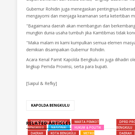
Gubernur Rohidin juga menegaskan pentingnya keberada
mengayomi dan menjaga keamanan serta ketertiban m
"Bagaimana daerah akan membangun dan berkembang ji
mungkin dunia usaha tumbuh jika Kamtibmas tidak kond
"Maka malam ini kami kumpulkan semua elemen masyara
demikian disampaikan Gubernur Rohidin.
Acara Kenal Pamit Kapolda Bengkulu ini juga dihadiri o
lingkup Pemda Provinsi, serta para bupati.
[Saipul & Refky]
KAPOLDA BENGKULU
DPRD PROV. BENGKULU
WARTA PEMKOT
DPRD PRO
RELATED ARTICLES
BENGKULU
NASIONAL
HUKUM & POLITIK
BENGKULU
DAERAH
KOTA BENGKULU
METRO
DAERAH