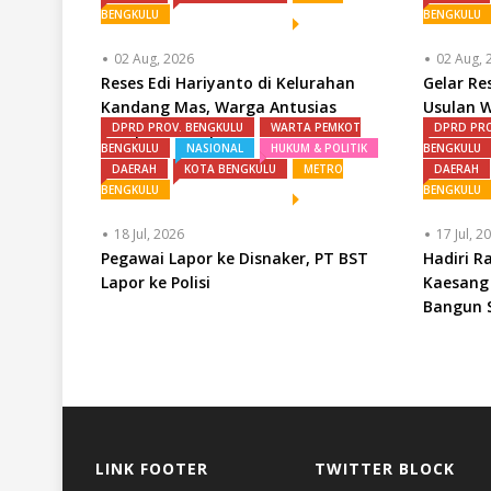
BENGKULU
BENGKULU
02 Aug, 2026
02 Aug, 
Reses Edi Hariyanto di Kelurahan
Gelar R
Kandang Mas, Warga Antusias
Usulan W
DPRD PROV. BENGKULU
WARTA PEMKOT
DPRD PRO
Sampaikan Aspirasi
Infrastr
BENGKULU
NASIONAL
HUKUM & POLITIK
BENGKULU
DAERAH
KOTA BENGKULU
METRO
DAERAH
BENGKULU
BENGKULU
18 Jul, 2026
17 Jul, 2
Pegawai Lapor ke Disnaker, PT BST
Hadiri R
Lapor ke Polisi
Kaesang 
Bangun S
LINK FOOTER
TWITTER BLOCK