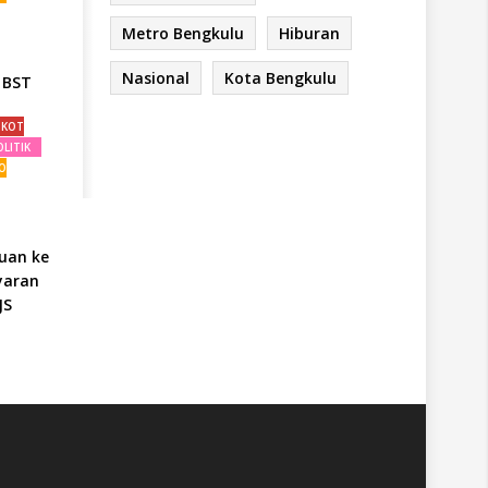
Metro Bengkulu
Hiburan
Nasional
Kota Bengkulu
 BST
MKOT
LITIK
O
duan ke
yaran
JS