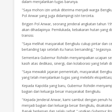
dalam menjalankan tugas barunya.
"Saya mohon izin untuk diterima menjadi warga Bengku
Pol Anwar yang juga didampingi istri tercinta.
Brigjen Pol Anwar, seorang jenderal angkatan tahun 1991
akan dihadapinya: Pemilukada, kebakaran hutan yang 
transisi.
"Saya melihat masyarakat Bengkulu cukup pintar dan cer
bertanding tapi setelah itu harus bersanding," tegasnya.
Sementara Gubernur Rohidin menyampaikan ucapan sela
kasih atas dedikasi, sinergi, dan kolaborasi yang telah
"Saya mewakili jajaran pemerintah, masyarakat Bengku
yang telah menjalankan tugas yang melebihi ekspektasi,
Kepada Kapolda yang baru, Gubernur Rohidin menyampai
bagian dari keluarga besar masyarakat Bengkulu.
"Kepada Jenderal Anwar, kami sambut dengan penuh har
menjadi bagian dari keluarga besar Bengkulu, disaksi
Bapak berkenan dan selalu sehat," ungkap Gubernur Roh