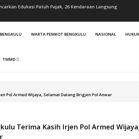
carkan Edukasi Patuh Pajak, 26 Kendaraan Langsung
ersama Kapolda Bengkulu, Bahas Inovasi Penguatan
. BENGKULU
WARTA PEMKOT BENGKULU
NASIONAL
HUKUM
utihan, Tim Pembina Samsat Rejang Lebong Intensifkan
 kepada Ahli Waris Korban Kebakaran KM Mutiara
TMMD
Diberhentikan Tanpa Peringatan dan Pesangon
jen Pol Armed Wijaya, Selamat Datang Brigjen Pol Anwar
ulu Terima Kasih Irjen Pol Armed Wijaya
r