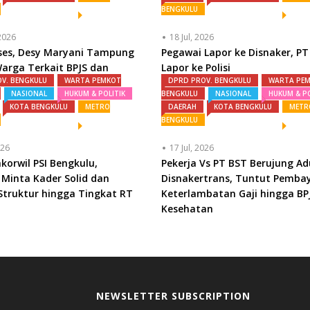
BENGKULU
2026
18 Jul, 2026
eses, Desy Maryani Tampung
Pegawai Lapor ke Disnaker, PT
arga Terkait BPJS dan
Lapor ke Polisi
V. BENGKULU
WARTA PEMKOT
DPRD PROV. BENGKULU
WARTA PE
uktur
NASIONAL
HUKUM & POLITIK
BENGKULU
NASIONAL
HUKUM & PO
KOTA BENGKULU
METRO
DAERAH
KOTA BENGKULU
METR
BENGKULU
026
17 Jul, 2026
akorwil PSI Bengkulu,
Pekerja Vs PT BST Berujung A
Minta Kader Solid dan
Disnakertrans, Tuntut Pemba
truktur hingga Tingkat RT
Keterlambatan Gaji hingga BP
Kesehatan
NEWSLETTER SUBSCRIPTION