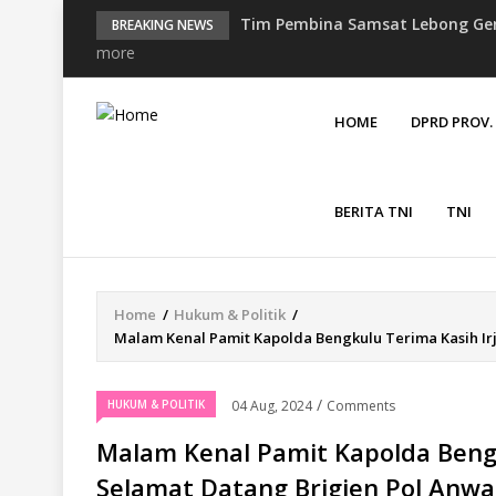
Tim Pembina Samsat Lebong Gen
BREAKING NEWS
Bayar di Lokasia
more
Tim Pembina Samsat Audiensi B
MAIN
Pelayanan Kesamsatan
NAVIGATION
HOME
DPRD PROV
Jelang Berakhirnya Program Pem
Sosialisasi Patuh Pajak
Jasa Raharja Serahkan Santunan
Sentosa II
BERITA TNI
TNI
Tiga Guru SD IT Rabbani Klaim 
Home
/
Hukum & Politik
/
Breadcrumb
Malam Kenal Pamit Kapolda Bengkulu Terima Kasih Ir
/
HUKUM & POLITIK
04 Aug, 2024
Comments
Malam Kenal Pamit Kapolda Bengk
Selamat Datang Brigjen Pol Anwa