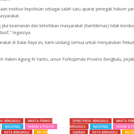
an institusi kepolisian sebagai salah satu aparat penegak hukum ya
asyarakat.
ka keamanan dan ketertiban masyarakat (Kamtibmas) tidak kondusi
usif," tegasnya.
kat di Balai Raya ini, kami undang semua untuk menyatukan frekue
leh Hakim Agung RI Yanto, unsur Forkopimda Provinsi Bengkulu, pejab
V. BENGKULU
WARTA PEMKOT
DPRD PROV. BENGKULU
WARTA PE
NASIONAL
HUKUM & POLITIK
BENGKULU
NASIONAL
HUKUM & PO
KOTA BENGKULU
METRO
DAERAH
KOTA BENGKULU
METR