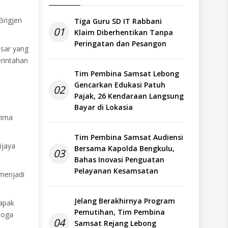
Brigjen
Tiga Guru SD IT Rabbani
01
Klaim Diberhentikan Tanpa
Peringatan dan Pesangon
esar yang
rintahan
Tim Pembina Samsat Lebong
Gencarkan Edukasi Patuh
02
Pajak, 26 Kendaraan Langsung
Bayar di Lokasia
rima
Tim Pembina Samsat Audiensi
ijaya
Bersama Kapolda Bengkulu,
03
Bahas Inovasi Penguatan
Pelayanan Kesamsatan
menjadi
Jelang Berakhirnya Program
Bapak
Pemutihan, Tim Pembina
moga
04
Samsat Rejang Lebong