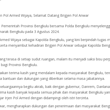
n Pol Armed Wijaya, Selamat Datang Brigjen Pol Anwar
 Pemerintah Provinsi Bengkulu bersama Polda Bengkulu menyeleng
marak Bengkulu pada 3 Agustus 2024.
 Armed Wijaya sebagai Kapolda Bengkulu, yang kini berpindah tugas 
 serta menyambut kehadiran Brigjen Pol Anwar sebagai Kapolda Beng
 terasa di setiap sudut ruangan, malam itu menjadi saksi bisu per
agi Provinsi Bengkulu.
ikan terima kasih yang mendalam kepada masyarakat Bengkulu, te
la bantuan dan dukungan yang diberikan selama masa jabatannya.
kekeluargaannya begitu akrab, baik dengan gubernur, Danrem, Danlana
rima kasih banyak kepada semua pihak dan masyarakat Bengkulu yan
 Irjen Pol Armed dengan didampingi oleh istri tercinta.
l Anwar, mengharapkan dukungan dan penerimaan dari masyarakat Beng