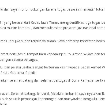
lu dan saya mohon dukungan karena tugas besar ini menanti," tutur 
 yang berasal dari Kediri, Jawa Timur, mengidentifikasi tiga tugas b
dipicu musim kemarau, dan mensukseskan program gizi nasional peme
das. Jadi jika sudah terpilih ya sudah. Saya berharap kontestan boleh
mat bertugas di tempat baru kepada Irjen Pol Armed Wijaya dan te
 dibangun selama bertugas.
lu, dan pelaku usaha, sangat berterima kasih kepada Bapak Armed W
" kata Gubernur Rohidin.
kan selamat datang dan selamat bertugas di Bumi Rafflesia, serta 
apan. Selamat datang, Jenderal. Melalui mimbar ini saya nyatakan 
kan oleh seluruh pemangku kepentingan dan masyarakat Bengkulu. Se
idin.