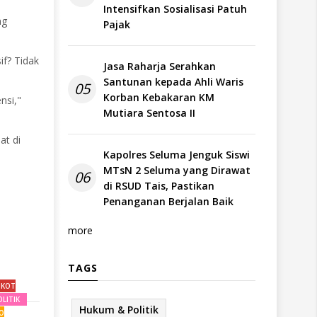
Intensifkan Sosialisasi Patuh
ng
Pajak
f? Tidak
Jasa Raharja Serahkan
Santunan kepada Ahli Waris
05
Korban Kebakaran KM
nsi,"
Mutiara Sentosa II
at di
Kapolres Seluma Jenguk Siswi
MTsN 2 Seluma yang Dirawat
06
di RSUD Tais, Pastikan
Penanganan Berjalan Baik
more
TAGS
MKOT
LITIK
Hukum & Politik
O