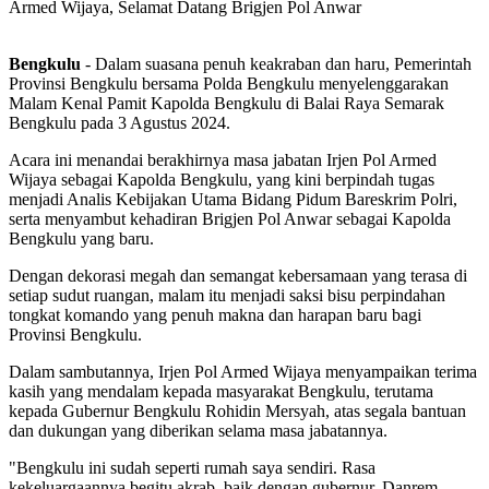
Armed Wijaya, Selamat Datang Brigjen Pol Anwar
Bengkulu
- Dalam suasana penuh keakraban dan haru, Pemerintah
Provinsi Bengkulu bersama Polda Bengkulu menyelenggarakan
Malam Kenal Pamit Kapolda Bengkulu di Balai Raya Semarak
Bengkulu pada 3 Agustus 2024.
Acara ini menandai berakhirnya masa jabatan Irjen Pol Armed
Wijaya sebagai Kapolda Bengkulu, yang kini berpindah tugas
menjadi Analis Kebijakan Utama Bidang Pidum Bareskrim Polri,
serta menyambut kehadiran Brigjen Pol Anwar sebagai Kapolda
Bengkulu yang baru.
Dengan dekorasi megah dan semangat kebersamaan yang terasa di
setiap sudut ruangan, malam itu menjadi saksi bisu perpindahan
tongkat komando yang penuh makna dan harapan baru bagi
Provinsi Bengkulu.
Dalam sambutannya, Irjen Pol Armed Wijaya menyampaikan terima
kasih yang mendalam kepada masyarakat Bengkulu, terutama
kepada Gubernur Bengkulu Rohidin Mersyah, atas segala bantuan
dan dukungan yang diberikan selama masa jabatannya.
"Bengkulu ini sudah seperti rumah saya sendiri. Rasa
kekeluargaannya begitu akrab, baik dengan gubernur, Danrem,