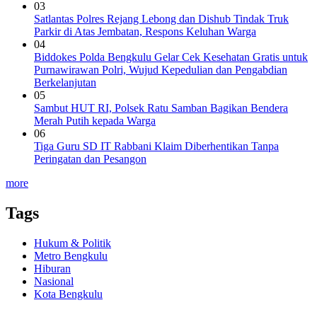
03
Satlantas Polres Rejang Lebong dan Dishub Tindak Truk
Parkir di Atas Jembatan, Respons Keluhan Warga
04
Biddokes Polda Bengkulu Gelar Cek Kesehatan Gratis untuk
Purnawirawan Polri, Wujud Kepedulian dan Pengabdian
Berkelanjutan
05
Sambut HUT RI, Polsek Ratu Samban Bagikan Bendera
Merah Putih kepada Warga
06
Tiga Guru SD IT Rabbani Klaim Diberhentikan Tanpa
Peringatan dan Pesangon
more
Tags
Hukum & Politik
Metro Bengkulu
Hiburan
Nasional
Kota Bengkulu