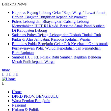
Breaking News
Kapolres Rejang Lebong Gelar "Sapa Warga" Lewat Jumat
Berkah, Bagikan Bingkisan kepada Masyarakat
Polres Lebong dan Bhayangkari Cabang Lebong
Memeriahkan HUT RI Ke-81 Bersama Anak Panti Asuhan
Di Kabupaten Lebong
Satlantas Polres Rejang Lebong dan Dishub Tindak Truk
Parkir di Atas Jembatan, Respons Keluhan Warga
Biddokes Polda Bengkulu Gelar Cek Kesehatan Gratis untuk
Purnawirawan Polri, Wujud Kepedulian dan Pengabdian
Berkelanjutan
Sambut HUT RI, Polsek Ratu Samban Bagikan Bendera
Merah Putih kepada Warga
more
Home
DPRD PROV. BENGKULU
Main
Warta Pemkot Bengkulu
navigation
Nasional
Hukum & Politik