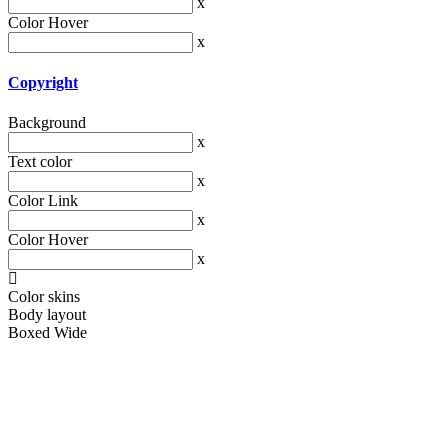
x
Color Hover
x
Copyright
Background
x
Text color
x
Color Link
x
Color Hover
x
Color skins
Body layout
Boxed
Wide