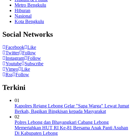
Metro Bengkulu
Hiburan
Nasional
Kota Bengkulu
Social Networks
Facebook
Like
Twitter
Follow
Instagram
Follow
Youtube
Subscribe
Vimeo
Like
Rss
Follow
Terkini
01
Kapolres Rejang Lebong Gelar "Sapa Warga" Lewat Jumat
Berkah, Bagikan Bingkisan kepada Masyarakat
02
Polres Lebong dan Bhayangkari Cabang Lebong
Memeriahkan HUT RI Ke-81 Bersama Anak Panti Asuhan
Di Kabupaten Lebong