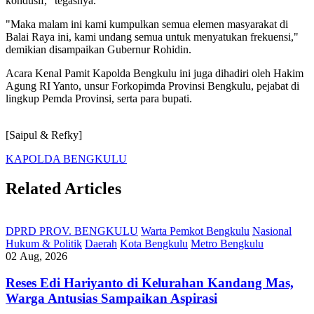
kondusif," tegasnya.
"Maka malam ini kami kumpulkan semua elemen masyarakat di
Balai Raya ini, kami undang semua untuk menyatukan frekuensi,"
demikian disampaikan Gubernur Rohidin.
Acara Kenal Pamit Kapolda Bengkulu ini juga dihadiri oleh Hakim
Agung RI Yanto, unsur Forkopimda Provinsi Bengkulu, pejabat di
lingkup Pemda Provinsi, serta para bupati.
[Saipul & Refky]
KAPOLDA BENGKULU
Related Articles
DPRD PROV. BENGKULU
Warta Pemkot Bengkulu
Nasional
Hukum & Politik
Daerah
Kota Bengkulu
Metro Bengkulu
02 Aug, 2026
Reses Edi Hariyanto di Kelurahan Kandang Mas,
Warga Antusias Sampaikan Aspirasi