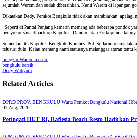
sejumlah Warem dan sudah dibersihkan. Nanti Warem di lapangan golf
Dikatakan Dedy, Pemkot Bengkulu tidak akan membiarkan, apalagi 
"Seperti di Pantai Panjang kemarin memang ada beberapa pondok ya
bersyukur saya diback up Kapolres, Dandim, dan Forkopimda lainny
Sementara itu Kapolres Bengkulu Kombes. Pol. Sudarno menyatakan 
telusuri dulu. Kalau memang nanti statusnya melanggar aturan tentu 
bongkar Warem mesum
bengkulu bersih
Dedy Wahyudi
Related Articles
DPRD PROV. BENGKULU
Warta Pemkot Bengkulu
Nasional
Hib
05 Aug, 2026
Peringati HUT RI, ‎Raflesia Beach Resto Hadirkan
DPRD PROV. BENGKULU
Warta Pemkot Bengkulu
Nasional
Dae