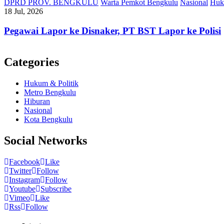
DPRD PROV. BENGKULU
Warta Pemkot Bengkulu
Nasional
Huk
18 Jul, 2026
Pegawai Lapor ke Disnaker, PT BST Lapor ke Polisi
Categories
Hukum & Politik
Metro Bengkulu
Hiburan
Nasional
Kota Bengkulu
Social Networks
Facebook
Like
Twitter
Follow
Instagram
Follow
Youtube
Subscribe
Vimeo
Like
Rss
Follow