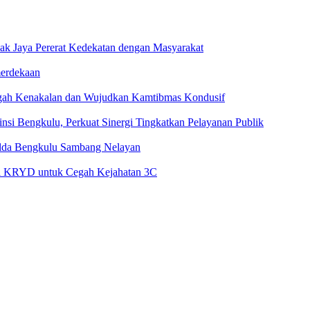
cak Jaya Pererat Kedekatan dengan Masyarakat
merdekaan
egah Kenakalan dan Wujudkan Kamtibmas Kondusif
si Bengkulu, Perkuat Sinergi Tingkatkan Pelayanan Publik
olda Bengkulu Sambang Nelayan
li KRYD untuk Cegah Kejahatan 3C