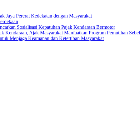
cak Jaya Pererat Kedekatan dengan Masyarakat
merdekaan
carkan Sosialisasi Kepatuhan Pajak Kendaraan Bermotor
jak Kendaraan, Ajak Masyarakat Manfaatkan Program Pemutihan Sebe
 untuk Menjaga Keamanan dan Ketertiban Masyarakat