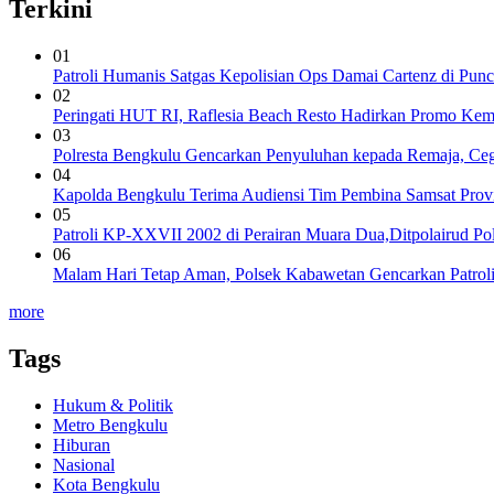
Terkini
01
Patroli Humanis Satgas Kepolisian Ops Damai Cartenz di Pun
02
Peringati HUT RI, ‎Raflesia Beach Resto Hadirkan Promo Ke
03
Polresta Bengkulu Gencarkan Penyuluhan kepada Remaja, C
04
Kapolda Bengkulu Terima Audiensi Tim Pembina Samsat Provin
05
Patroli KP-XXVII 2002 di Perairan Muara Dua,Ditpolairud P
06
Malam Hari Tetap Aman, Polsek Kabawetan Gencarkan Patro
more
Tags
Hukum & Politik
Metro Bengkulu
Hiburan
Nasional
Kota Bengkulu