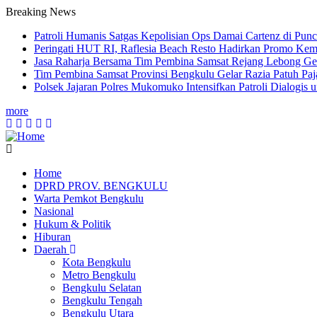
Breaking News
Patroli Humanis Satgas Kepolisian Ops Damai Cartenz di Pun
Peringati HUT RI, ‎Raflesia Beach Resto Hadirkan Promo Ke
Jasa Raharja Bersama Tim Pembina Samsat Rejang Lebong Gen
Tim Pembina Samsat Provinsi Bengkulu Gelar Razia Patuh Pa
Polsek Jajaran Polres Mukomuko Intensifkan Patroli Dialogis
more
Home
DPRD PROV. BENGKULU
Main
Warta Pemkot Bengkulu
navigation
Nasional
Hukum & Politik
Hiburan
Daerah
Kota Bengkulu
Metro Bengkulu
Bengkulu Selatan
Bengkulu Tengah
Bengkulu Utara