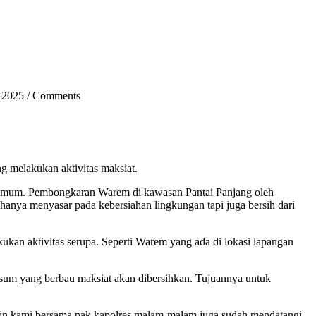
 2025
/
Comments
melakukan aktivitas maksiat.
a umum. Pembongkaran Warem di kawasan Pantai Panjang oleh
 hanya menyasar pada kebersiahan lingkungan tapi juga bersih dari
kan aktivitas serupa. Seperti Warem yang ada di lokasi lapangan
sum yang berbau maksiat akan dibersihkan. Tujuannya untuk
arin kami bersama pak kapolres malam-malam juga sudah mendatangi