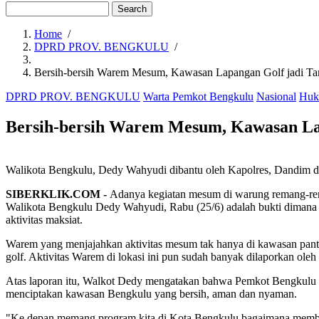
Search
Home
/
DPRD PROV. BENGKULU
/
Breadcrumb
Bersih-bersih Warem Mesum, Kawasan Lapangan Golf jadi Tar
DPRD PROV. BENGKULU
Warta Pemkot Bengkulu
Nasional
Huk
Bersih-bersih Warem Mesum, Kawasan Lap
Walikota Bengkulu, Dedy Wahyudi dibantu oleh Kapolres, Dandim 
SIBERKLIK.COM -
Adanya kegiatan mesum di warung remang-rem
Walikota Bengkulu Dedy Wahyudi, Rabu (25/6) adalah bukti dimana akti
aktivitas maksiat.
Warem yang menjajahkan aktivitas mesum tak hanya di kawasan pantai
golf. Aktivitas Warem di lokasi ini pun sudah banyak dilaporkan o
Atas laporan itu, Walkot Dedy mengatakan bahwa Pemkot Bengkulu t
menciptakan kawasan Bengkulu yang bersih, aman dan nyaman.
"Ke depan memang program kita di Kota Bengkulu bagaimana membuat