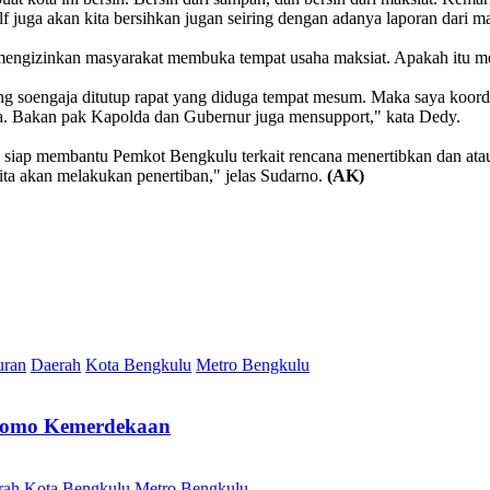
 juga akan kita bersihkan jugan seiring dengan adanya laporan dari m
mengizinkan masyarakat membuka tempat usaha maksiat. Apakah itu m
ng soengaja ditutup rapat yang diduga tempat mesum. Maka saya koo
a. Bakan pak Kapolda dan Gubernur juga mensupport," kata Dedy.
siap membantu Pemkot Bengkulu terkait rencana menertibkan dan ata
kita akan melakukan penertiban," jelas Sudarno.
(AK)
uran
Daerah
Kota Bengkulu
Metro Bengkulu
 Promo Kemerdekaan
rah
Kota Bengkulu
Metro Bengkulu