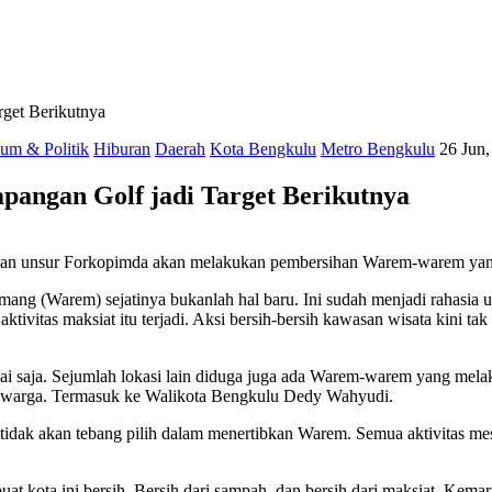
get Berikutnya
um & Politik
Hiburan
Daerah
Kota Bengkulu
Metro Bengkulu
26 Jun,
angan Golf jadi Target Berikutnya
dan unsur Forkopimda akan melakukan pembersihan Warem-warem yang 
ang (Warem) sejatinya bukanlah hal baru. Ini sudah menjadi rahasi
vitas maksiat itu terjadi. Aksi bersih-bersih kawasan wisata kini tak
 saja. Sejumlah lokasi lain diduga juga ada Warem-warem yang melaku
leh warga. Termasuk ke Walikota Bengkulu Dedy Wahyudi.
idak akan tebang pilih dalam menertibkan Warem. Semua aktivitas me
 kota ini bersih. Bersih dari sampah, dan bersih dari maksiat. Kem