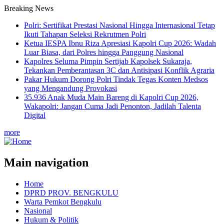
Breaking News
Polri: Sertifikat Prestasi Nasional Hingga Internasional Tetap
Ikuti Tahapan Seleksi Rekrutmen Polri
Ketua IESPA Ibnu Riza Apresiasi Kapolri Cup 2026: Wadah
Luar Biasa, dari Polres hingga Panggung Nasional
Kapolres Seluma Pimpin Sertijab Kapolsek Sukaraja,
Tekankan Pemberantasan 3C dan Antisipasi Konflik Agraria
Pakar Hukum Dorong Polri Tindak Tegas Konten Medsos
yang Mengandung Provokasi
35.936 Anak Muda Main Bareng di Kapolri Cup 2026,
Wakapolri: Jangan Cuma Jadi Penonton, Jadilah Talenta
Digital
more
Main navigation
Home
DPRD PROV. BENGKULU
Warta Pemkot Bengkulu
Nasional
Hukum & Politik