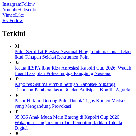
Instagram
Follow
Youtube
Subscribe
Vimeo
Like
Rss
Follow
Terkini
01
Polri: Sertifikat Prestasi Nasional Hingga Internasional Tetap
Ikuti Tahapan Seleksi Rekrutmen Polri
02
Ketua IESPA Ibnu Riza Apresiasi Kapolri Cup 2026: Wadah
Luar Biasa, dari Polres hingga Panggung Nasional
03
Kapolres Seluma Pimpin Sertijab Kapolsek Sukaraja,
Tekankan Pemberantasan 3C dan Antisipasi Konflik Agraria
04
Pakar Hukum Dorong Polri Tindak Tegas Konten Medsos
yang Mengandung Provokasi
05
35.936 Anak Muda Main Bareng di Kapolri Cup 2026,
Wakapolri: Jangan Cuma Jadi Penonton, Jadilah Talenta
Digital
06