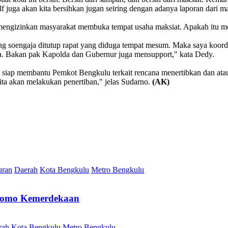
 juga akan kita bersihkan jugan seiring dengan adanya laporan dari m
mengizinkan masyarakat membuka tempat usaha maksiat. Apakah itu m
ng soengaja ditutup rapat yang diduga tempat mesum. Maka saya koo
a. Bakan pak Kapolda dan Gubernur juga mensupport," kata Dedy.
siap membantu Pemkot Bengkulu terkait rencana menertibkan dan ata
kita akan melakukan penertiban," jelas Sudarno.
(AK)
uran
Daerah
Kota Bengkulu
Metro Bengkulu
 Promo Kemerdekaan
rah
Kota Bengkulu
Metro Bengkulu