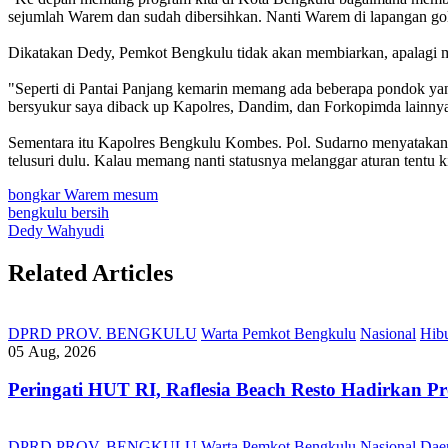
sejumlah Warem dan sudah dibersihkan. Nanti Warem di lapangan golf
Dikatakan Dedy, Pemkot Bengkulu tidak akan membiarkan, apalagi 
"Seperti di Pantai Panjang kemarin memang ada beberapa pondok ya
bersyukur saya diback up Kapolres, Dandim, dan Forkopimda lainny
Sementara itu Kapolres Bengkulu Kombes. Pol. Sudarno menyatakan 
telusuri dulu. Kalau memang nanti statusnya melanggar aturan tentu 
bongkar Warem mesum
bengkulu bersih
Dedy Wahyudi
Related Articles
DPRD PROV. BENGKULU
Warta Pemkot Bengkulu
Nasional
Hib
05 Aug, 2026
Peringati HUT RI, ‎Raflesia Beach Resto Hadirkan
DPRD PROV. BENGKULU
Warta Pemkot Bengkulu
Nasional
Dae