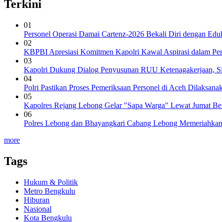
Terkini
01
Personel Operasi Damai Cartenz-2026 Bekali Diri dengan Edu
02
KBPBI Apresiasi Komitmen Kapolri Kawal Aspirasi dalam P
03
Kapolri Dukung Dialog Penyusunan RUU Ketenagakerjaan, Sia
04
Polri Pastikan Proses Pemeriksaan Personel di Aceh Dilaksana
05
Kapolres Rejang Lebong Gelar "Sapa Warga" Lewat Jumat Be
06
Polres Lebong dan Bhayangkari Cabang Lebong Memeriahka
more
Tags
Hukum & Politik
Metro Bengkulu
Hiburan
Nasional
Kota Bengkulu