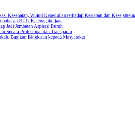
kasi Kesehatan, Wujud Kepedulian terhadap Kesiapan dan Kesejahter
embahasan RUU Ketenagakerjaan
p Jadi Jembatan Aspirasi Buruh
kan Secara Profesional dan Transparan
rkah, Bagikan Bingkisan kepada Masyarakat