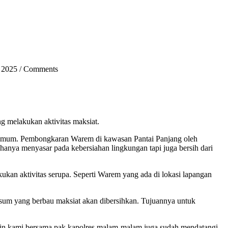
 2025
/
Comments
melakukan aktivitas maksiat.
a umum. Pembongkaran Warem di kawasan Pantai Panjang oleh
 hanya menyasar pada kebersiahan lingkungan tapi juga bersih dari
kan aktivitas serupa. Seperti Warem yang ada di lokasi lapangan
sum yang berbau maksiat akan dibersihkan. Tujuannya untuk
arin kami bersama pak kapolres malam-malam juga sudah mendatangi