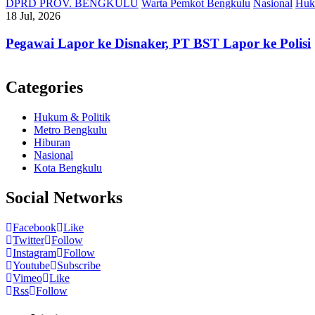
DPRD PROV. BENGKULU
Warta Pemkot Bengkulu
Nasional
Huk
18 Jul, 2026
Pegawai Lapor ke Disnaker, PT BST Lapor ke Polisi
Categories
Hukum & Politik
Metro Bengkulu
Hiburan
Nasional
Kota Bengkulu
Social Networks
Facebook
Like
Twitter
Follow
Instagram
Follow
Youtube
Subscribe
Vimeo
Like
Rss
Follow