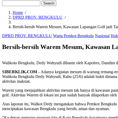
Search
Home
/
DPRD PROV. BENGKULU
/
Breadcrumb
Bersih-bersih Warem Mesum, Kawasan Lapangan Golf jadi Tar
DPRD PROV. BENGKULU
Warta Pemkot Bengkulu
Nasional
Huk
Bersih-bersih Warem Mesum, Kawasan Lap
Walikota Bengkulu, Dedy Wahyudi dibantu oleh Kapolres, Dandim 
SIBERKLIK.COM -
Adanya kegiatan mesum di warung remang-rem
Walikota Bengkulu Dedy Wahyudi, Rabu (25/6) adalah bukti dimana akti
aktivitas maksiat.
Warem yang menjajahkan aktivitas mesum tak hanya di kawasan pantai
golf. Aktivitas Warem di lokasi ini pun sudah banyak dilaporkan o
Atas laporan itu, Walkot Dedy mengatakan bahwa Pemkot Bengkulu t
menciptakan kawasan Bengkulu yang bersih, aman dan nyaman.
"Ke depan memang program kita di Kota Bengkulu bagaimana membuat