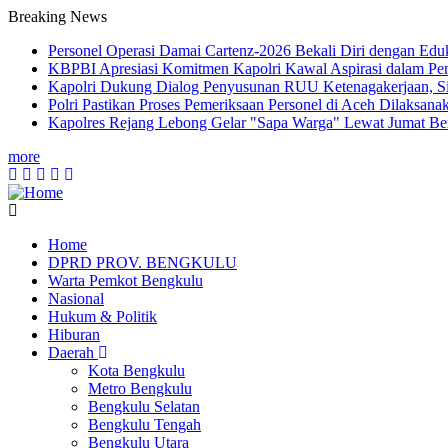
Breaking News
Personel Operasi Damai Cartenz-2026 Bekali Diri dengan Edu
KBPBI Apresiasi Komitmen Kapolri Kawal Aspirasi dalam P
Kapolri Dukung Dialog Penyusunan RUU Ketenagakerjaan, Sia
Polri Pastikan Proses Pemeriksaan Personel di Aceh Dilaksana
Kapolres Rejang Lebong Gelar "Sapa Warga" Lewat Jumat Be
more
Home
DPRD PROV. BENGKULU
Main
Warta Pemkot Bengkulu
navigation
Nasional
Hukum & Politik
Hiburan
Daerah
Kota Bengkulu
Metro Bengkulu
Bengkulu Selatan
Bengkulu Tengah
Bengkulu Utara