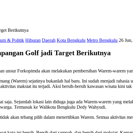
get Berikutnya
um & Politik
Hiburan
Daerah
Kota Bengkulu
Metro Bengkulu
26 Jun,
angan Golf jadi Target Berikutnya
dan unsur Forkopimda akan melakukan pembersihan Warem-warem yang 
ang (Warem) sejatinya bukanlah hal baru. Ini sudah menjadi rahasi
vitas maksiat itu terjadi. Aksi bersih-bersih kawasan wisata kini tak
 saja. Sejumlah lokasi lain diduga juga ada Warem-warem yang melaku
leh warga. Termasuk ke Walikota Bengkulu Dedy Wahyudi.
idak akan tebang pilih dalam menertibkan Warem. Semua aktivitas me
 kota ini bersih. Bersih dari sampah, dan bersih dari maksiat. Kem