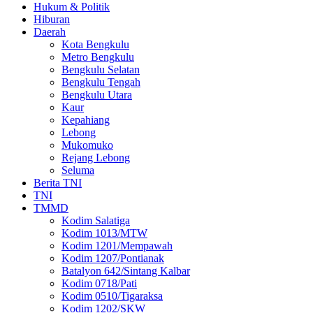
Hukum & Politik
Hiburan
Daerah
Kota Bengkulu
Metro Bengkulu
Bengkulu Selatan
Bengkulu Tengah
Bengkulu Utara
Kaur
Kepahiang
Lebong
Mukomuko
Rejang Lebong
Seluma
Berita TNI
TNI
TMMD
Kodim Salatiga
Kodim 1013/MTW
Kodim 1201/Mempawah
Kodim 1207/Pontianak
Batalyon 642/Sintang Kalbar
Kodim 0718/Pati
Kodim 0510/Tigaraksa
Kodim 1202/SKW