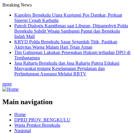
Breaking News
Kapolres Bengkulu Utara Kunjungi Pos Damkar, Perkuat
Sinergi Cegah Karhutla
Patroli Dialogis Kamtibmas saat Liburan, Ditpamobvit Polda
Bengkulu Subdit Wisata Sambangi Pantai dan Bengkulu
Indah Mall
KRYD Polda Bengkulu Sasar Sejumlah Titik, Pastikan
Aktivitas Warga Malam Hari Tetap Aman
Tim Gabungan Lakukan Penegakan Hukum terhadap DPO di
Tembagapura
Jasa Raharja Bengkulu dan Jasa Raharja Putera Edukasi
Masyarakat tentang Keselamatan Perjalanan dan
Perlindungan Asuransi Melalui RBTV
more
Main navigation
Home
DPRD PROV. BENGKULU
Warta Pemkot Bengkulu
Nasional