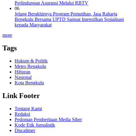
Perlindungan Asuransi Melalui RBTV
06
Jelang Berakhirnya Program Pemutihan, Jasa Raharja
Bengkulu Bersama UPTD Samsat Intensifkan Sosialisasi
kepada Masyarakat
more
Tags
Hukum & Politik
Metro Bengkulu
Hiburan
Nasional
Kota Bengkulu
Link Footer
Tentang Kami
Redaksi
Pedoman Pemberitaan Media Siber
Kode Etik Jurnalistik
Discalimer