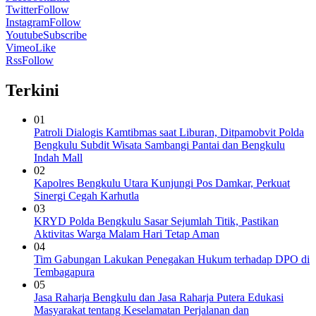
Twitter
Follow
Instagram
Follow
Youtube
Subscribe
Vimeo
Like
Rss
Follow
Terkini
01
Patroli Dialogis Kamtibmas saat Liburan, Ditpamobvit Polda
Bengkulu Subdit Wisata Sambangi Pantai dan Bengkulu
Indah Mall
02
Kapolres Bengkulu Utara Kunjungi Pos Damkar, Perkuat
Sinergi Cegah Karhutla
03
KRYD Polda Bengkulu Sasar Sejumlah Titik, Pastikan
Aktivitas Warga Malam Hari Tetap Aman
04
Tim Gabungan Lakukan Penegakan Hukum terhadap DPO di
Tembagapura
05
Jasa Raharja Bengkulu dan Jasa Raharja Putera Edukasi
Masyarakat tentang Keselamatan Perjalanan dan