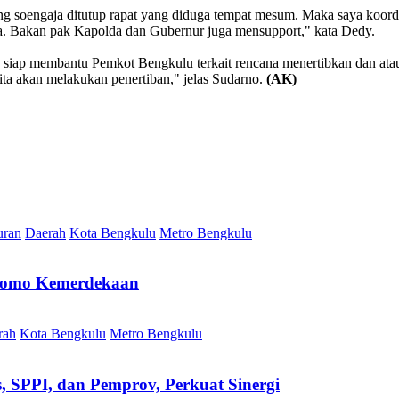
ng soengaja ditutup rapat yang diduga tempat mesum. Maka saya koo
a. Bakan pak Kapolda dan Gubernur juga mensupport," kata Dedy.
siap membantu Pemkot Bengkulu terkait rencana menertibkan dan ata
kita akan melakukan penertiban," jelas Sudarno.
(AK)
uran
Daerah
Kota Bengkulu
Metro Bengkulu
 Promo Kemerdekaan
rah
Kota Bengkulu
Metro Bengkulu
SPPI, dan Pemprov, Perkuat Sinergi