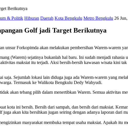
get Berikutnya
um & Politik
Hiburan
Daerah
Kota Bengkulu
Metro Bengkulu
26 Jun,
angan Golf jadi Target Berikutnya
dan unsur Forkopimda akan melakukan pembersihan Warem-warem yang 
ang (Warem) sejatinya bukanlah hal baru. Ini sudah menjadi rahasi
vitas maksiat itu terjadi. Aksi bersih-bersih kawasan wisata kini tak
 saja. Sejumlah lokasi lain diduga juga ada Warem-warem yang melaku
leh warga. Termasuk ke Walikota Bengkulu Dedy Wahyudi.
idak akan tebang pilih dalam menertibkan Warem. Semua aktivitas me
 kota ini bersih. Bersih dari sampah, dan bersih dari maksiat. Kem
 juga akan kita bersihkan jugan seiring dengan adanya laporan dari m
mengizinkan masyarakat membuka tempat usaha maksiat. Apakah itu m