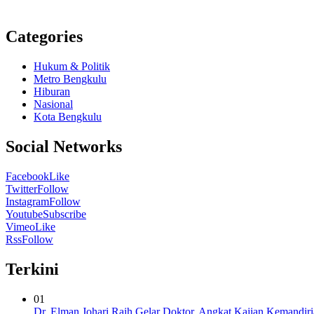
Categories
Hukum & Politik
Metro Bengkulu
Hiburan
Nasional
Kota Bengkulu
Social Networks
Facebook
Like
Twitter
Follow
Instagram
Follow
Youtube
Subscribe
Vimeo
Like
Rss
Follow
Terkini
01
Dr. Elman Johari Raih Gelar Doktor, Angkat Kajian Kemandi