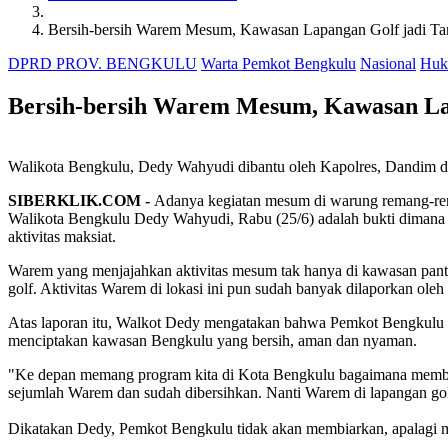
Bersih-bersih Warem Mesum, Kawasan Lapangan Golf jadi Tar
DPRD PROV. BENGKULU
Warta Pemkot Bengkulu
Nasional
Huk
Bersih-bersih Warem Mesum, Kawasan Lap
Walikota Bengkulu, Dedy Wahyudi dibantu oleh Kapolres, Dandim 
SIBERKLIK.COM -
Adanya kegiatan mesum di warung remang-rem
Walikota Bengkulu Dedy Wahyudi, Rabu (25/6) adalah bukti dimana akti
aktivitas maksiat.
Warem yang menjajahkan aktivitas mesum tak hanya di kawasan pantai
golf. Aktivitas Warem di lokasi ini pun sudah banyak dilaporkan o
Atas laporan itu, Walkot Dedy mengatakan bahwa Pemkot Bengkulu t
menciptakan kawasan Bengkulu yang bersih, aman dan nyaman.
"Ke depan memang program kita di Kota Bengkulu bagaimana membuat
sejumlah Warem dan sudah dibersihkan. Nanti Warem di lapangan golf
Dikatakan Dedy, Pemkot Bengkulu tidak akan membiarkan, apalagi 