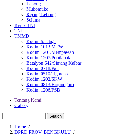
Lebong
Mukomuko
Rejang Lebong
Seluma
Berita TNI
TNI
TMMD
Kodim Salatiga
Kodim 1013/MTW
Kodim 1201/Mempawah
Kodim 1207/Pontianak
Batalyon 642/Sintang Kalbar
Kodim 0718/Pati
Kodim 0510/Tigaraksa
Kodim 1202/SKW
Kodim 0813/Bojonegoro
Kodim 1206/PSB
Tentang Kami
Gallery
Menu
second
Search
Home
/
DPRD PROV. BENGKULU
/
Breadcrumb