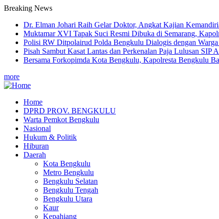
Breaking News
Dr. Elman Johari Raih Gelar Doktor, Angkat Kajian Kemandi
Muktamar XVI Tapak Suci Resmi Dibuka di Semarang, Kapol
Polisi RW Ditpolairud Polda Bengkulu Dialogis dengan War
Pisah Sambut Kasat Lantas dan Perkenalan Paja Lulusan SIP A
Bersama Forkopimda Kota Bengkulu, Kapolresta Bengkulu Ba
more
Home
DPRD PROV. BENGKULU
Main
Warta Pemkot Bengkulu
navigation
Nasional
Hukum & Politik
Hiburan
Daerah
Kota Bengkulu
Metro Bengkulu
Bengkulu Selatan
Bengkulu Tengah
Bengkulu Utara
Kaur
Kepahiang