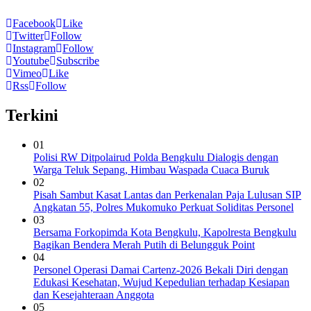
Facebook
Like
Twitter
Follow
Instagram
Follow
Youtube
Subscribe
Vimeo
Like
Rss
Follow
Terkini
01
Polisi RW Ditpolairud Polda Bengkulu Dialogis dengan
Warga Teluk Sepang, Himbau Waspada Cuaca Buruk
02
Pisah Sambut Kasat Lantas dan Perkenalan Paja Lulusan SIP
Angkatan 55, Polres Mukomuko Perkuat Soliditas Personel
03
Bersama Forkopimda Kota Bengkulu, Kapolresta Bengkulu
Bagikan Bendera Merah Putih di Belungguk Point
04
Personel Operasi Damai Cartenz-2026 Bekali Diri dengan
Edukasi Kesehatan, Wujud Kepedulian terhadap Kesiapan
dan Kesejahteraan Anggota
05