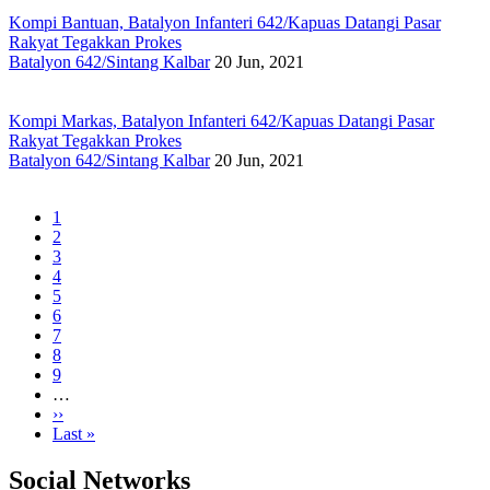
Kompi Bantuan, Batalyon Infanteri 642/Kapuas Datangi Pasar
Rakyat Tegakkan Prokes
Batalyon 642/Sintang Kalbar
20 Jun, 2021
Kompi Markas, Batalyon Infanteri 642/Kapuas Datangi Pasar
Rakyat Tegakkan Prokes
Batalyon 642/Sintang Kalbar
20 Jun, 2021
Current
1
page
Page
2
Pagination
Page
3
Page
4
Page
5
Page
6
Page
7
Page
8
Page
9
…
Next
››
page
Last
Last »
page
Social Networks