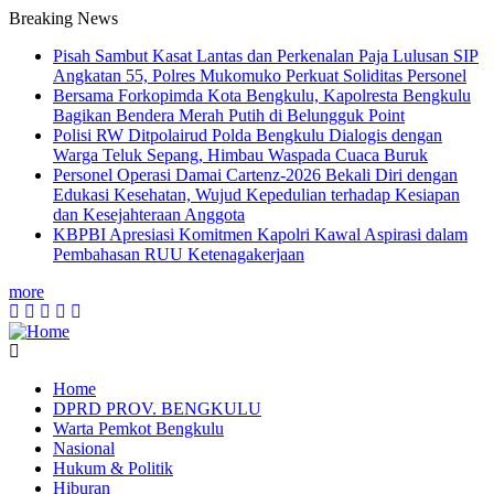
Breaking News
Pisah Sambut Kasat Lantas dan Perkenalan Paja Lulusan SIP
Angkatan 55, Polres Mukomuko Perkuat Soliditas Personel
Bersama Forkopimda Kota Bengkulu, Kapolresta Bengkulu
Bagikan Bendera Merah Putih di Belungguk Point
Polisi RW Ditpolairud Polda Bengkulu Dialogis dengan
Warga Teluk Sepang, Himbau Waspada Cuaca Buruk
Personel Operasi Damai Cartenz-2026 Bekali Diri dengan
Edukasi Kesehatan, Wujud Kepedulian terhadap Kesiapan
dan Kesejahteraan Anggota
KBPBI Apresiasi Komitmen Kapolri Kawal Aspirasi dalam
Pembahasan RUU Ketenagakerjaan
more
Home
DPRD PROV. BENGKULU
Main
Warta Pemkot Bengkulu
navigation
Nasional
Hukum & Politik
Hiburan